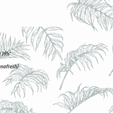
 19h*
onofresh)