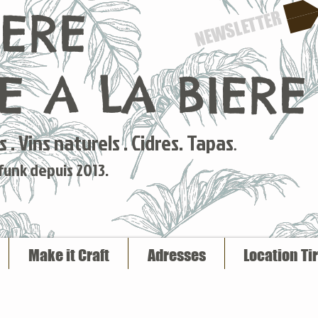
IERE
NEWSLETTER
 A LA BIERE
 . Vins naturels . Cidres. Tapas
.
 funk depuis 2013.
Make it Craft
Adresses
Location Ti