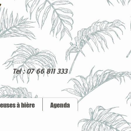
Tel : 07 66 811 333
reuses à bière
Agenda