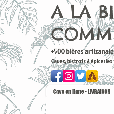
A LA B
COMME
+500 bières artisanales
Caves, bistrots & épiceries
Cave en ligne - LIVRAISON