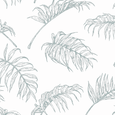
BRULO (UK) - King For A Day NEIPA - (Sans Alcoo
BRULO (UK) - King For A Day NEIPA - (Sans Alcoo
€5.00
Achat immédiat