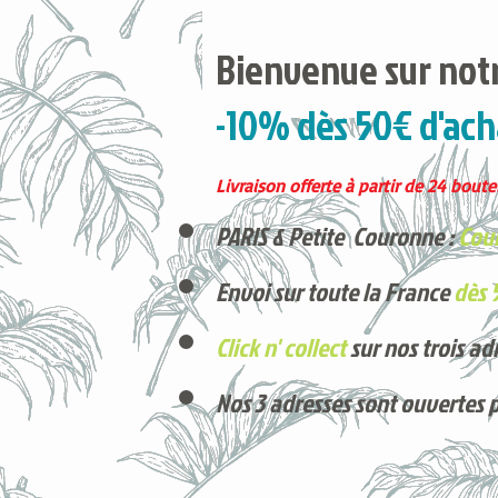
Bienvenue sur notr
-10% dès 50€ d'ach
Livraison offerte à partir de 24 boutei
PARIS & Petite Couronne :
Cour
Envoi sur toute la France
dès 
Click n' collect
sur nos trois ad
Nos 3 adresses sont ouvertes 
Voici nos derniers arrivages !
Produits phares