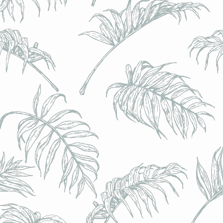
l) - 0,5% - Canette 33cl
l) - 0,5% - Canette 33cl