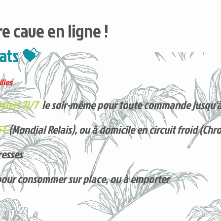
e cave en ligne !
ats 💝
lles
siers 7j/7
le soir-même pour toute commande jusqu'à
5€
(Mondial Relais), ou à domicile en circuit froid (Chr
resses
pour consommer sur place, ou à e
mporter