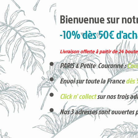
Bienvenue sur notr
-10% dès 50€ d'ach
Livraison offerte à partir de 24 boutei
PARIS & Petite Couronne :
Cour
Envoi sur toute la France
dès 
Click n' collect
sur nos trois ad
Nos 3 adresses sont ouvertes 
Voici nos derniers arrivages !
Produits phares