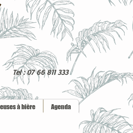
Tel : 07 66 811 333
reuses à bière
Agenda