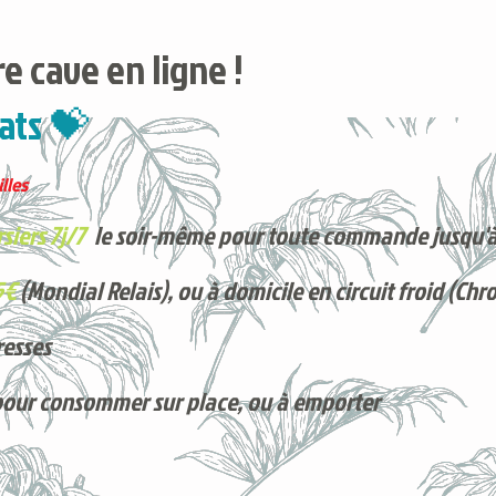
e cave en ligne !
ats 💝
lles
siers 7j/7
le soir-même pour toute commande jusqu'à
5€
(Mondial Relais), ou à domicile en circuit froid (Chr
resses
pour consommer sur place, ou à e
mporter