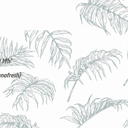
 19h*
onofresh)