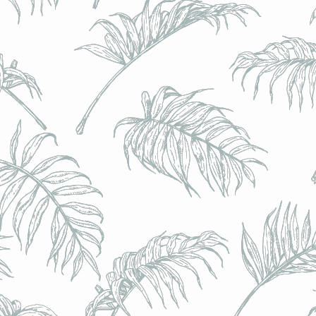
BRULO (UK) - King For A Day NEIPA - (Sans Alcoo
BRULO (UK) - King For A Day NEIPA - (Sans Alcoo
€5.00
Achat immédiat