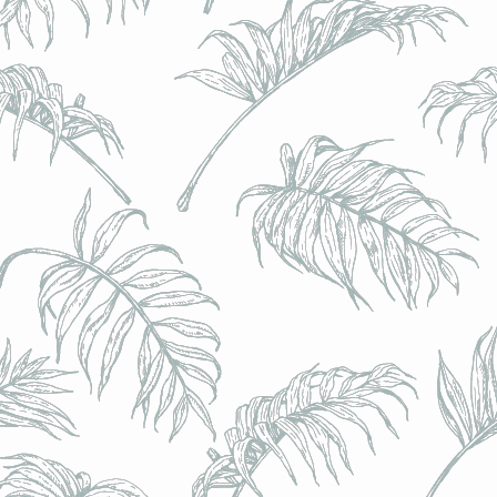
l) - 0,5% - Canette 33cl
l) - 0,5% - Canette 33cl