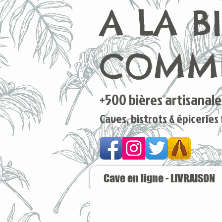
A LA B
COMME
+500 bières artisanales
Caves, bistrots & épiceries
Cave en ligne - LIVRAISON