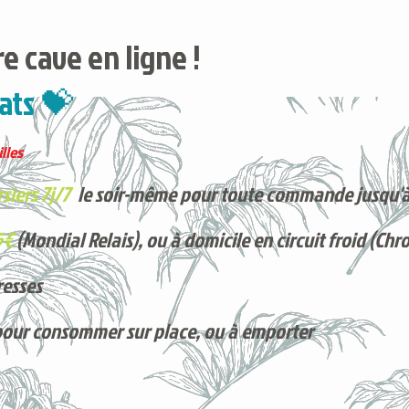
e cave en ligne !
ats 💝
lles
siers 7j/7
le soir-même pour toute commande jusqu'à
5€
(Mondial Relais), ou à domicile en circuit froid (Chr
resses
pour consommer sur place, ou à e
mporter