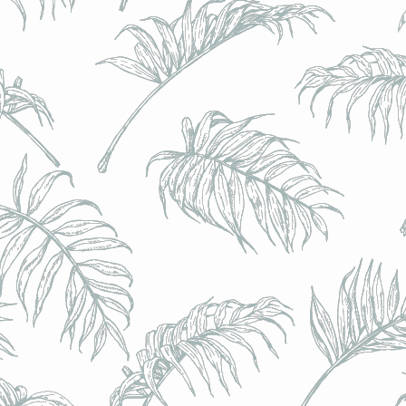
BRULO (UK) - King For A Day NEIPA - (Sans Alcoo
BRULO (UK) - King For A Day NEIPA - (Sans Alcoo
€5.00
Achat immédiat