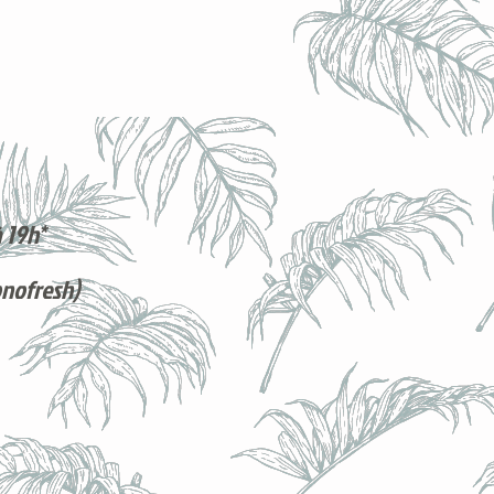
 19h*
onofresh)