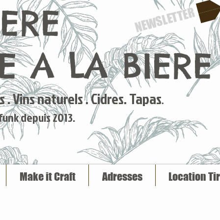
IERE
NEWSLETTER
 A LA BIERE
 . Vins naturels . Cidres. Tapas
.
 funk depuis 2013.
Make it Craft
Adresses
Location Ti