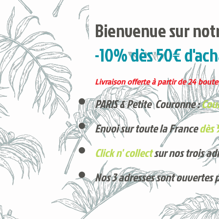
Bienvenue sur notr
-10% dès 50€ d'ach
Livraison offerte à partir de 24 boutei
PARIS & Petite Couronne :
Cour
Envoi sur toute la France
dès 
Click n' collect
sur nos trois ad
Nos 3 adresses sont ouvertes 
Voici nos derniers arrivages !
Produits phares