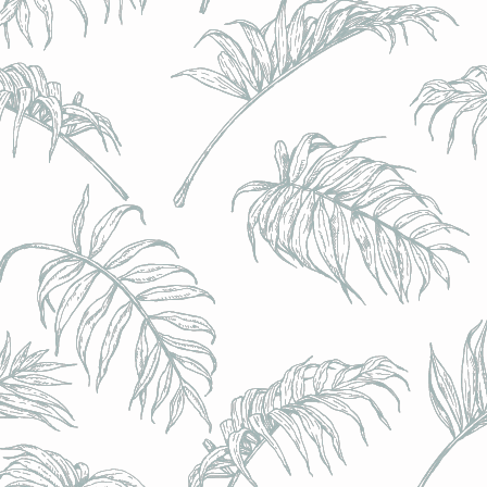
l) - 0,5% - Canette 33cl
l) - 0,5% - Canette 33cl