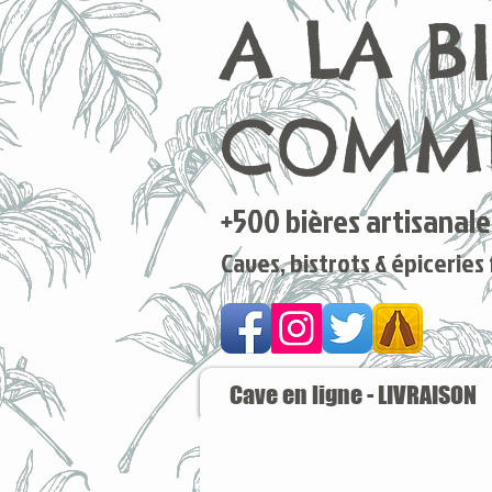
A LA B
COMME
+500 bières artisanales
Caves, bistrots & épiceries
Cave en ligne - LIVRAISON