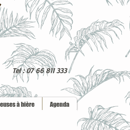
Tel : 07 66 811 333
reuses à bière
Agenda