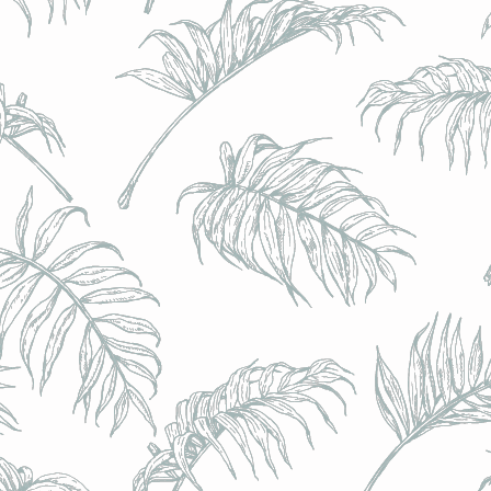
BRULO (UK) - King For A Day NEIPA - (Sans Alcoo
BRULO (UK) - King For A Day NEIPA - (Sans Alcoo
€5.00
Achat immédiat