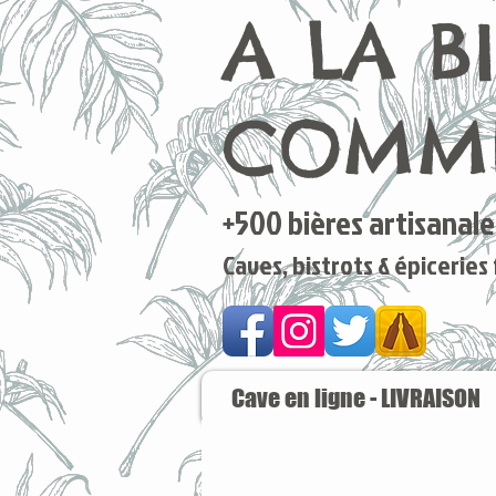
A LA B
COMME
+500 bières artisanales
Caves, bistrots & épiceries
Cave en ligne - LIVRAISON