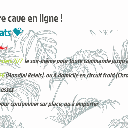
e cave en ligne !
ats 💝
lles
siers 7j/7
le soir-même pour toute commande jusqu'à
5€
(Mondial Relais), ou à domicile en circuit froid (Chr
resses
pour consommer sur place, ou à e
mporter