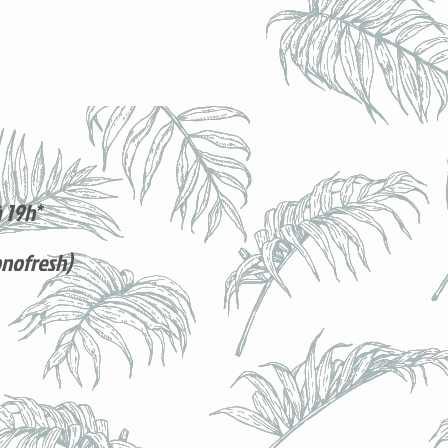
 19h*
onofresh)