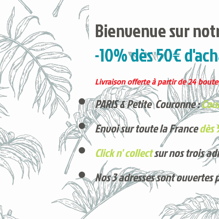
Bienvenue sur notr
-10% dès 50€ d'ach
Livraison offerte à partir de 24 boutei
PARIS & Petite Couronne :
Cour
Envoi sur toute la France
dès 
Click n' collect
sur nos trois ad
Nos 3 adresses sont ouvertes 
Voici nos derniers arrivages !
Produits phares