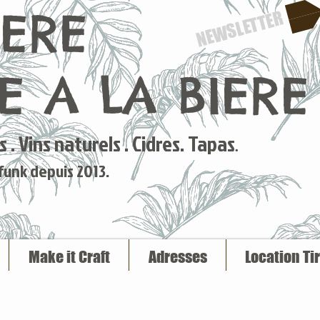
IERE
NEWSLETTER
 A LA BIERE
 . Vins naturels . Cidres. Tapas
.
 funk depuis 2013.
Make it Craft
Adresses
Location Ti