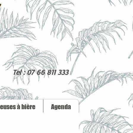
Tel : 07 66 811 333
reuses à bière
Agenda