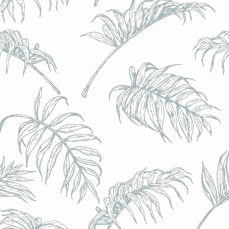
l) - 0,5% - Canette 33cl
l) - 0,5% - Canette 33cl