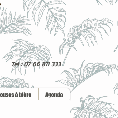
Tel : 07 66 811 333
reuses à bière
Agenda