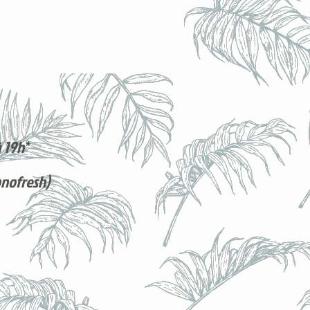
 19h*
onofresh)