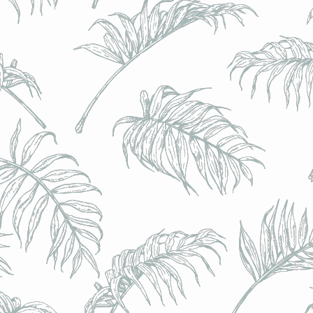
BRULO (UK) - King For A Day NEIPA - (Sans Alcoo
BRULO (UK) - King For A Day NEIPA - (Sans Alcoo
€5.00
Achat immédiat