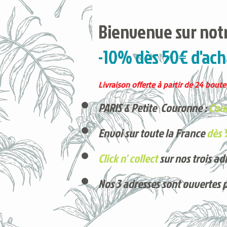
Bienvenue sur notr
-10% dès 50€ d'ach
Livraison offerte à partir de 24 boutei
PARIS & Petite Couronne :
Cour
Envoi sur toute la France
dès 
Click n' collect
sur nos trois ad
Nos 3 adresses sont ouvertes 
Voici nos derniers arrivages !
Produits phares