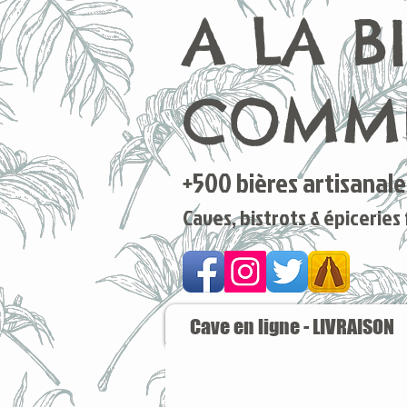
A LA B
COMME
+500 bières artisanales
Caves, bistrots & épiceries
Cave en ligne - LIVRAISON