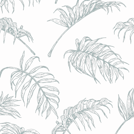
l) - 0,5% - Canette 33cl
l) - 0,5% - Canette 33cl