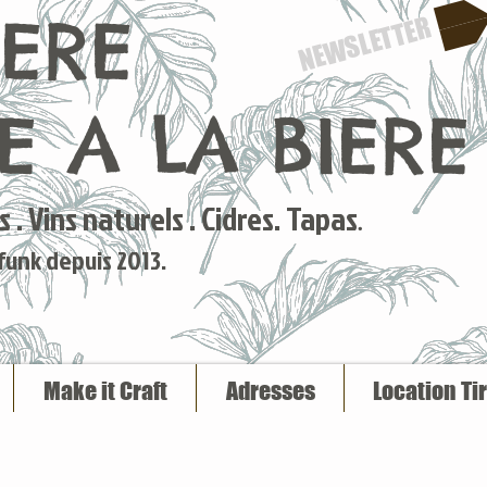
IERE
NEWSLETTER
 A LA BIERE
 . Vins naturels . Cidres. Tapas
.
 funk depuis 2013.
Make it Craft
Adresses
Location Ti