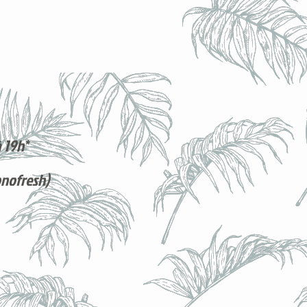
 19h*
onofresh)