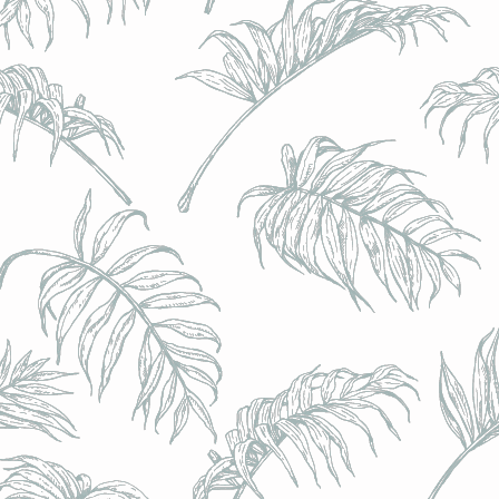
l) - 0,5% - Canette 33cl
l) - 0,5% - Canette 33cl