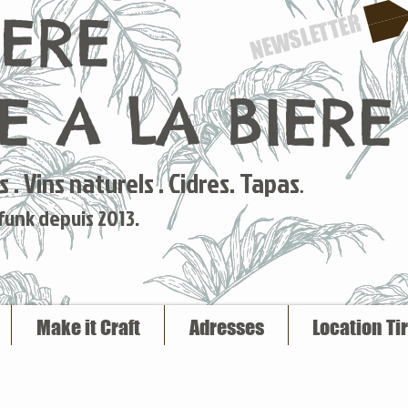
IERE
NEWSLETTER
 A LA BIERE
 . Vins naturels . Cidres. Tapas
.
 funk depuis 2013.
Make it Craft
Adresses
Location Ti