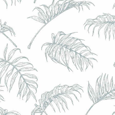
BRULO (UK) - King For A Day NEIPA - (Sans Alcoo
BRULO (UK) - King For A Day NEIPA - (Sans Alcoo
€5.00
Achat immédiat