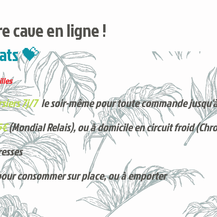
e cave en ligne !
ats 💝
lles
siers 7j/7
le soir-même pour toute commande jusqu'à
5€
(Mondial Relais), ou à domicile en circuit froid (Chr
resses
pour consommer sur place, ou à e
mporter