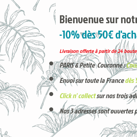
Bienvenue sur notr
-10% dès 50€ d'ach
Livraison offerte à partir de 24 boutei
PARIS & Petite Couronne :
Cour
Envoi sur toute la France
dès 
Click n' collect
sur nos trois ad
Nos 3 adresses sont ouvertes 
Voici nos derniers arrivages !
Produits phares