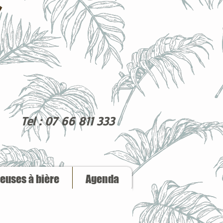
Tel : 07 66 811 333
reuses à bière
Agenda