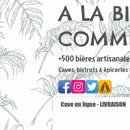
A LA B
COMME
+500 bières artisanales
Caves, bistrots & épiceries
Cave en ligne - LIVRAISON