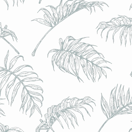
BRULO (UK) - King For A Day NEIPA - (Sans Alcoo
BRULO (UK) - King For A Day NEIPA - (Sans Alcoo
€5.00
Achat immédiat