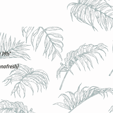
 19h*
onofresh)