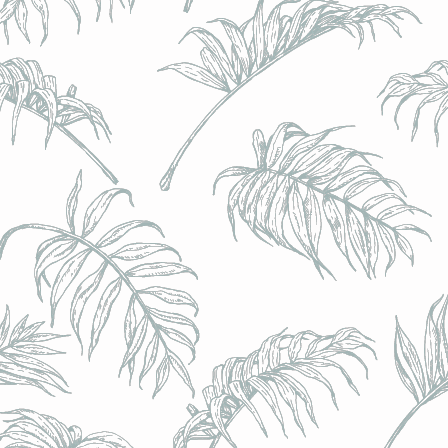
l) - 0,5% - Canette 33cl
l) - 0,5% - Canette 33cl