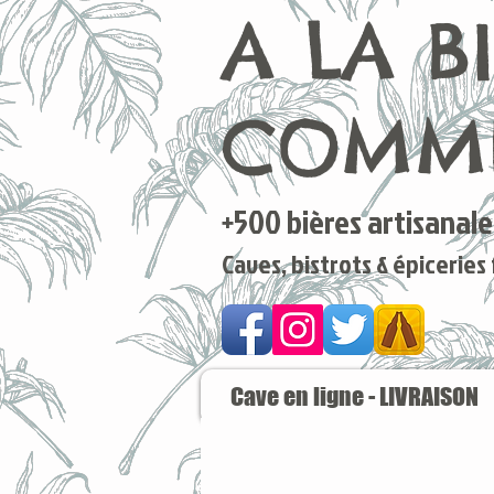
A LA B
COMME
+500 bières artisanales
Caves, bistrots & épiceries
Cave en ligne - LIVRAISON