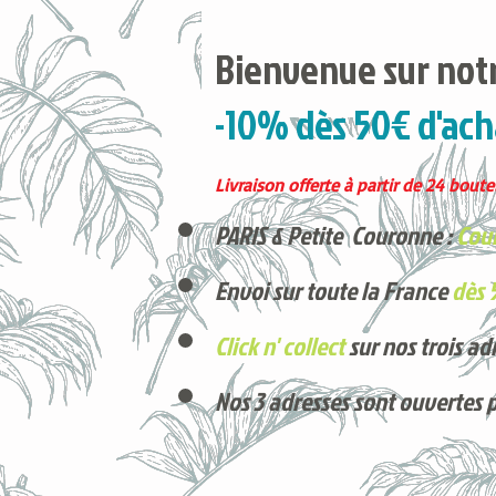
Bienvenue sur notr
-10% dès 50€ d'ach
Livraison offerte à partir de 24 boutei
PARIS & Petite Couronne :
Cour
Envoi sur toute la France
dès 
Click n' collect
sur nos trois ad
Nos 3 adresses sont ouvertes 
Voici nos derniers arrivages !
Produits phares