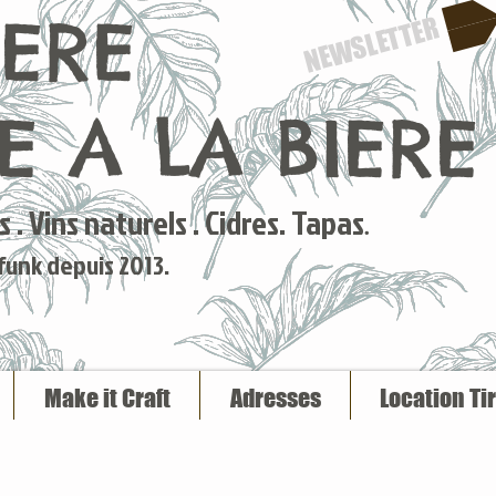
IERE
NEWSLETTER
 A LA BIERE
 . Vins naturels . Cidres. Tapas
.
 funk depuis 2013.
Make it Craft
Adresses
Location Ti