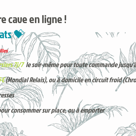
e cave en ligne !
ats 💝
lles
siers 7j/7
le soir-même pour toute commande jusqu'à
5€
(Mondial Relais), ou à domicile en circuit froid (Chr
resses
pour consommer sur place, ou à e
mporter