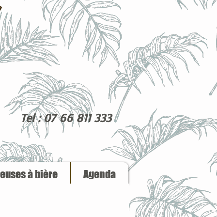
Tel : 07 66 811 333
reuses à bière
Agenda