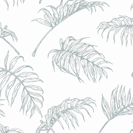
BRULO (UK) - King For A Day NEIPA - (Sans Alcoo
BRULO (UK) - King For A Day NEIPA - (Sans Alcoo
€5.00
Achat immédiat