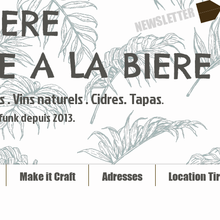
IERE
NEWSLETTER
 A LA BIERE
 . Vins naturels . Cidres. Tapas
.
 funk depuis 2013.
Make it Craft
Adresses
Location Ti