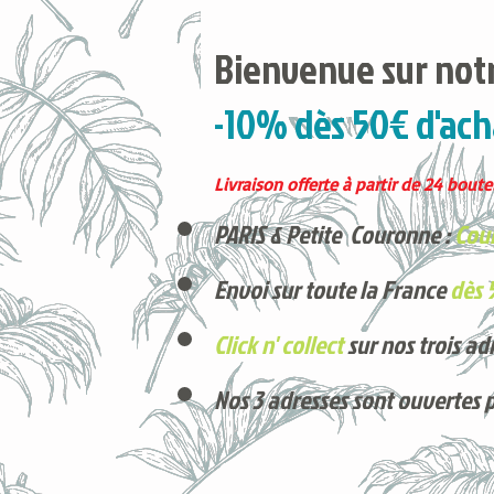
Bienvenue sur notr
-10% dès 50€ d'ach
Livraison offerte à partir de 24 boutei
PARIS & Petite Couronne :
Cour
Envoi sur toute la France
dès 
Click n' collect
sur nos trois ad
Nos 3 adresses sont ouvertes 
Voici nos derniers arrivages !
Produits phares