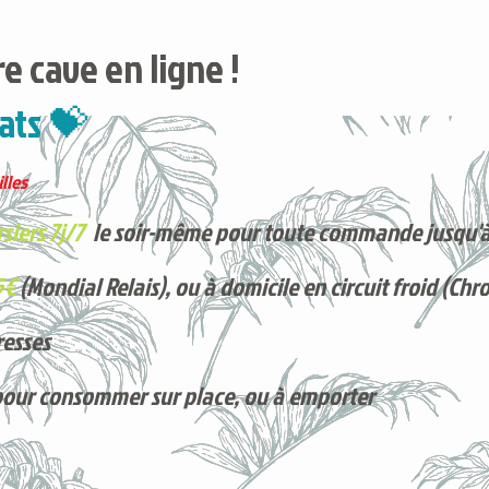
e cave en ligne !
ats 💝
lles
siers 7j/7
le soir-même pour toute commande jusqu'à
5€
(Mondial Relais), ou à domicile en circuit froid (Chr
resses
pour consommer sur place, ou à e
mporter