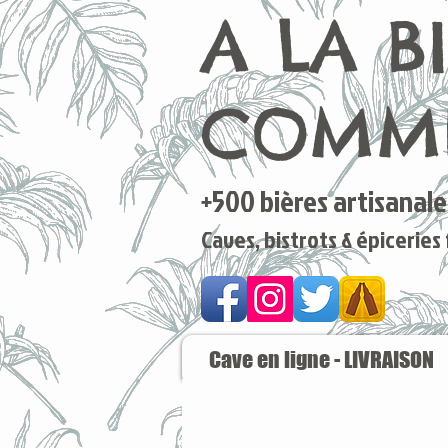
A LA B
COMME
+500 bières artisanales
Caves, bistrots & épiceries
Cave en ligne - LIVRAISON