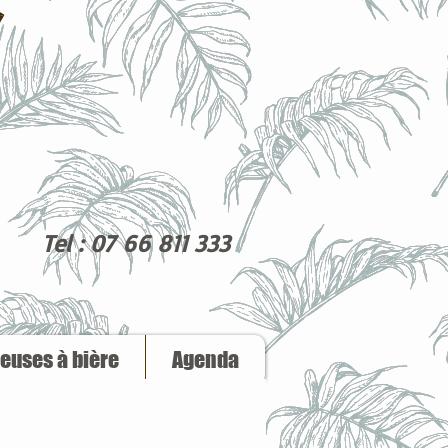
Tel : 07 66 811 333
reuses à bière
Agenda