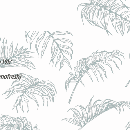
 19h*
onofresh)