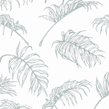
l) - 0,5% - Canette 33cl
l) - 0,5% - Canette 33cl