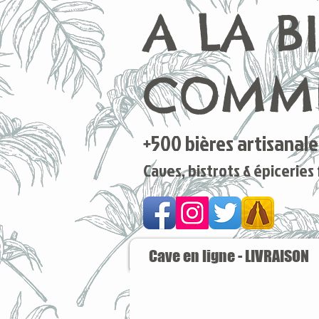
A LA B
COMME
+500 bières artisanales
Caves, bistrots & épiceries
Cave en ligne - LIVRAISON