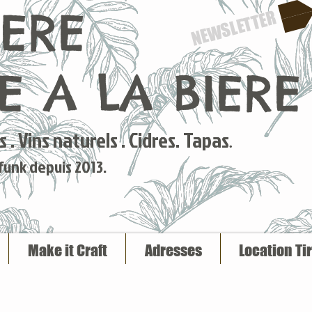
IERE
NEWSLETTER
 A LA BIERE
 . Vins naturels . Cidres. Tapas
.
 funk depuis 2013.
Make it Craft
Adresses
Location Ti