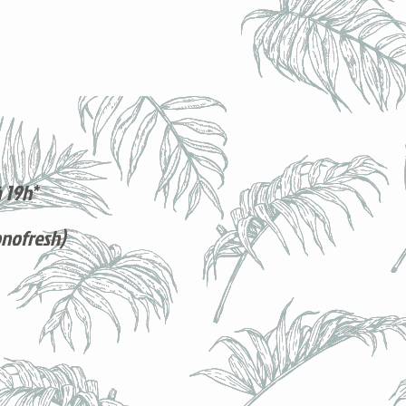
 19h*
onofresh)