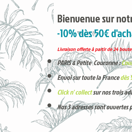
Bienvenue sur notr
-10% dès 50€ d'ach
Livraison offerte à partir de 24 boutei
PARIS & Petite Couronne :
Cour
Envoi sur toute la France
dès 
Click n' collect
sur nos trois ad
Nos 3 adresses sont ouvertes 
Voici nos derniers arrivages !
Produits phares