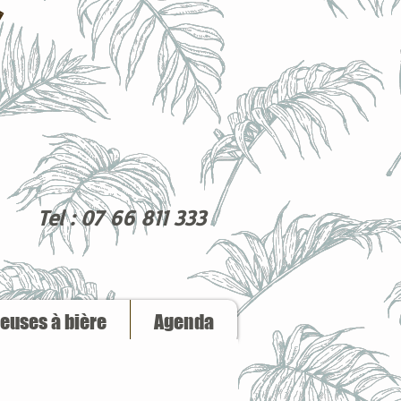
Tel : 07 66 811 333
reuses à bière
Agenda