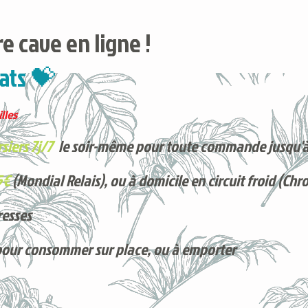
e cave en ligne !
ats 💝
lles
siers 7j/7
le soir-même pour toute commande jusqu'à
5€
(Mondial Relais), ou à domicile en circuit froid (Chr
resses
pour consommer sur place, ou à e
mporter