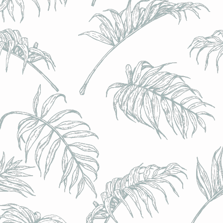
l) - 0,5% - Canette 33cl
l) - 0,5% - Canette 33cl