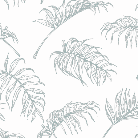
BRULO (UK) - King For A Day NEIPA - (Sans Alcoo
BRULO (UK) - King For A Day NEIPA - (Sans Alcoo
€5.00
Achat immédiat