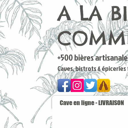
A LA B
COMME
+500 bières artisanales
Caves, bistrots & épiceries
Cave en ligne - LIVRAISON