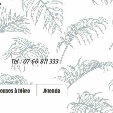
Tel : 07 66 811 333
reuses à bière
Agenda