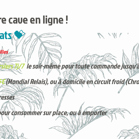
e cave en ligne !
ats 💝
lles
siers 7j/7
le soir-même pour toute commande jusqu'à
5€
(Mondial Relais), ou à domicile en circuit froid (Chr
resses
pour consommer sur place, ou à e
mporter