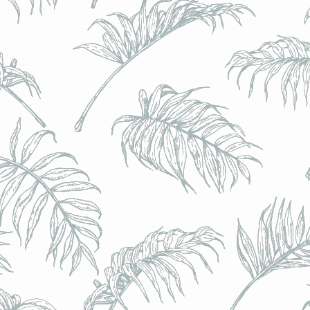
BRULO (UK) - King For A Day NEIPA - (Sans Alcoo
BRULO (UK) - King For A Day NEIPA - (Sans Alcoo
€5.00
Achat immédiat