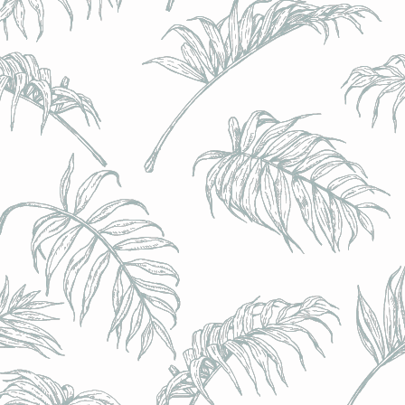
l) - 0,5% - Canette 33cl
l) - 0,5% - Canette 33cl