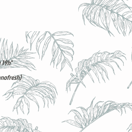
 19h*
onofresh)