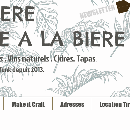
IERE
NEWSLETTER
 A LA BIERE
 . Vins naturels . Cidres. Tapas
.
 funk depuis 2013.
Make it Craft
Adresses
Location Ti