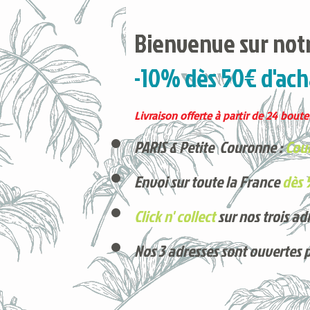
Bienvenue sur notr
-10% dès 50€ d'ach
Livraison offerte à partir de 24 boutei
PARIS & Petite Couronne :
Cour
Envoi sur toute la France
dès 
Click n' collect
sur nos trois ad
Nos 3 adresses sont ouvertes 
Voici nos derniers arrivages !
Produits phares