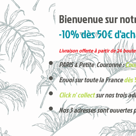
Bienvenue sur notr
-10% dès 50€ d'ach
Livraison offerte à partir de 24 boutei
PARIS & Petite Couronne :
Cour
Envoi sur toute la France
dès 
Click n' collect
sur nos trois ad
Nos 3 adresses sont ouvertes 
Voici nos derniers arrivages !
Produits phares