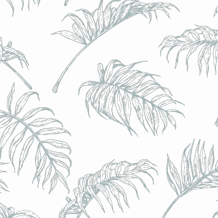
BRULO (UK) - King For A Day NEIPA - (Sans Alcoo
BRULO (UK) - King For A Day NEIPA - (Sans Alcoo
€5.00
Achat immédiat