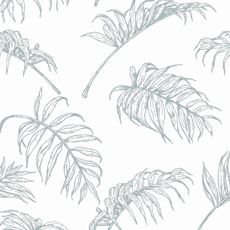
l) - 0,5% - Canette 33cl
l) - 0,5% - Canette 33cl