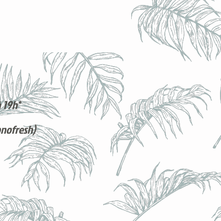
 19h*
onofresh)