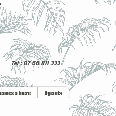
Tel : 07 66 811 333
reuses à bière
Agenda