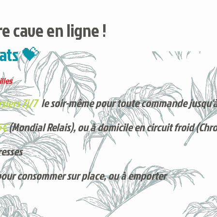
e cave en ligne !
ats 💝
lles
siers 7j/7
le soir-même pour toute commande jusqu'à
5€
(Mondial Relais), ou à domicile en circuit froid (Chr
resses
pour consommer sur place, ou à e
mporter