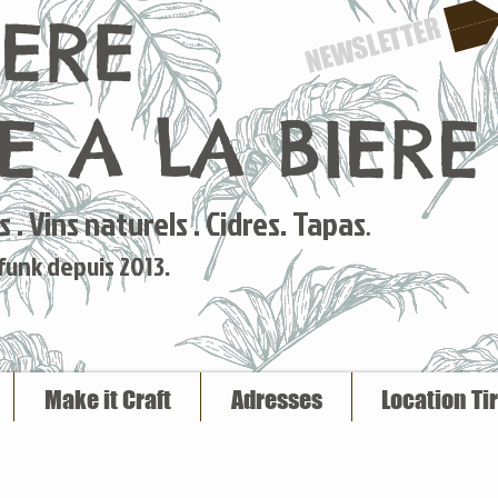
IERE
NEWSLETTER
 A LA BIERE
 . Vins naturels . Cidres. Tapas
.
 funk depuis 2013.
Make it Craft
Adresses
Location Ti