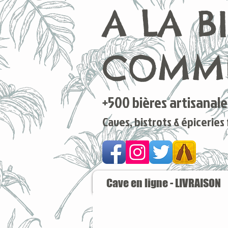
A LA B
COMME
+500 bières artisanales
Caves, bistrots & épiceries
Cave en ligne - LIVRAISON