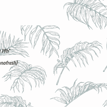
 19h*
onofresh)