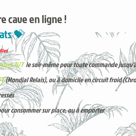
e cave en ligne !
ats 💝
lles
siers 7j/7
le soir-même pour toute commande jusqu'à
5€
(Mondial Relais), ou à domicile en circuit froid (Chr
resses
pour consommer sur place, ou à e
mporter