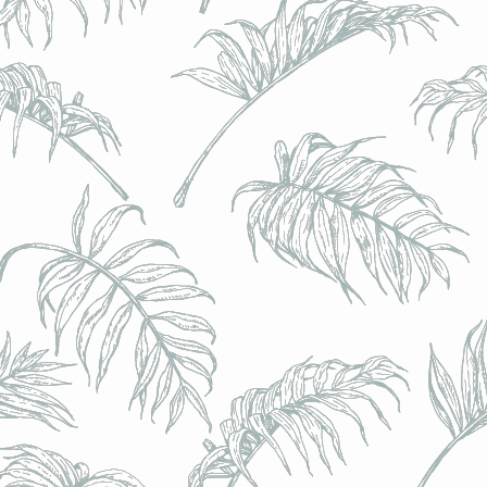
l) - 0,5% - Canette 33cl
l) - 0,5% - Canette 33cl