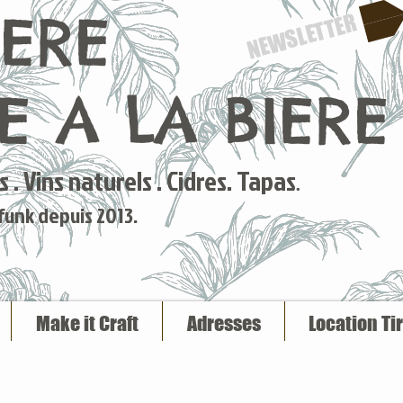
IERE
NEWSLETTER
 A LA BIERE
 . Vins naturels . Cidres. Tapas
.
 funk depuis 2013.
Make it Craft
Adresses
Location Ti