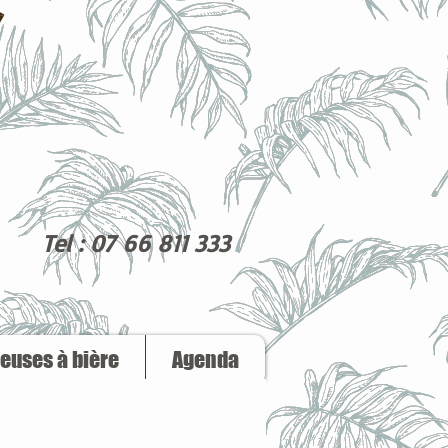
Tel : 07 66 811 333
reuses à bière
Agenda