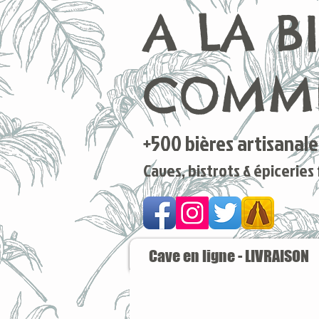
A LA B
COMME
+500 bières artisanales
Caves, bistrots & épiceries
Cave en ligne - LIVRAISON