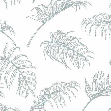
BRULO (UK) - King For A Day NEIPA - (Sans Alcoo
BRULO (UK) - King For A Day NEIPA - (Sans Alcoo
€5.00
Achat immédiat