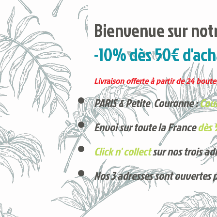
Bienvenue sur notr
-10% dès 50€ d'ach
Livraison offerte à partir de 24 boutei
PARIS & Petite Couronne :
Cour
Envoi sur toute la France
dès 
Click n' collect
sur nos trois ad
Nos 3 adresses sont ouvertes 
Voici nos derniers arrivages !
Produits phares