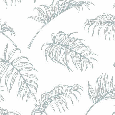
BRULO (UK) - King For A Day NEIPA - (Sans Alcoo
BRULO (UK) - King For A Day NEIPA - (Sans Alcoo
€5.00
Achat immédiat