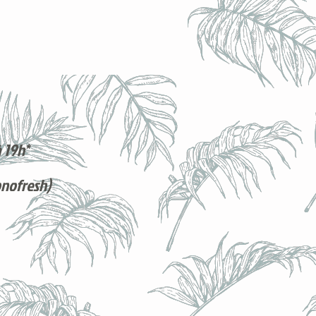
 19h*
onofresh)