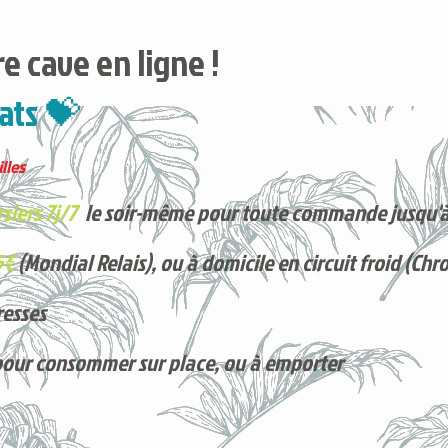
e cave en ligne !
ats 💝
lles
siers 7j/7
le soir-même pour toute commande jusqu'à
5€
(Mondial Relais), ou à domicile en circuit froid (Chr
resses
pour consommer sur place, ou à e
mporter