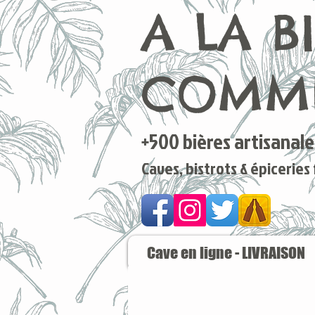
A LA B
COMME
+500 bières artisanales
Caves, bistrots & épiceries
Cave en ligne - LIVRAISON