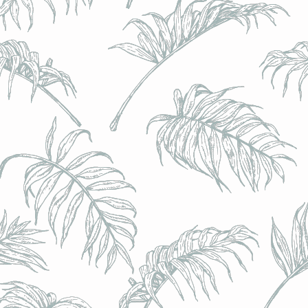
l) - 0,5% - Canette 33cl
l) - 0,5% - Canette 33cl