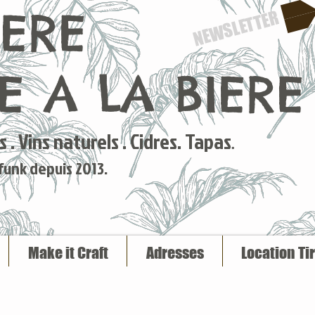
IERE
NEWSLETTER
 A LA BIERE
 . Vins naturels . Cidres. Tapas
.
 funk depuis 2013.
Make it Craft
Adresses
Location Ti