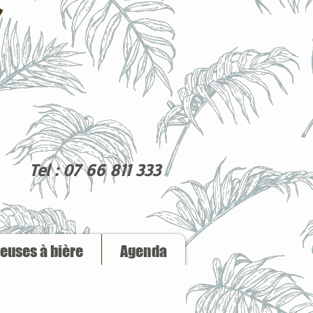
Tel : 07 66 811 333
reuses à bière
Agenda