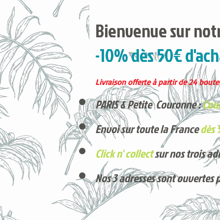
Bienvenue sur notr
-10% dès 50€ d'ach
Livraison offerte à partir de 24 boutei
PARIS & Petite Couronne :
Cour
Envoi sur toute la France
dès 
Click n' collect
sur nos trois ad
Nos 3 adresses sont ouvertes 
Voici nos derniers arrivages !
Produits phares