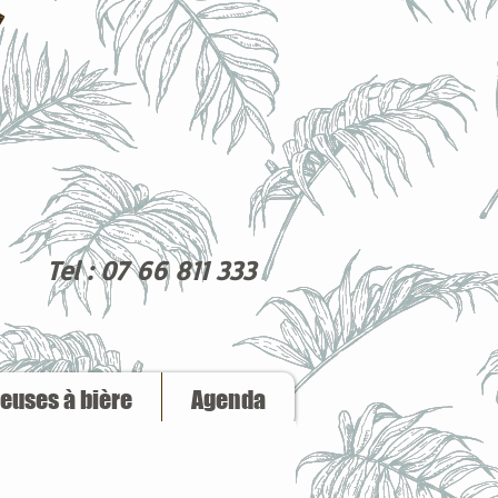
Tel : 07 66 811 333
reuses à bière
Agenda