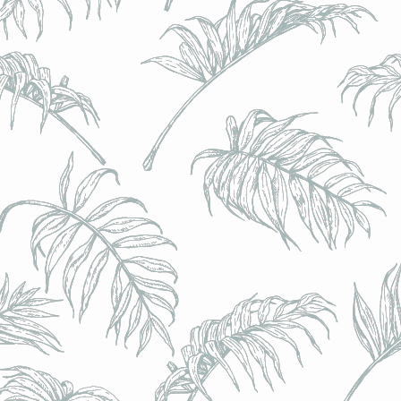
l) - 0,5% - Canette 33cl
l) - 0,5% - Canette 33cl