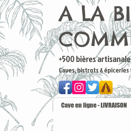
A LA B
COMME
+500 bières artisanales
Caves, bistrots & épiceries
Cave en ligne - LIVRAISON