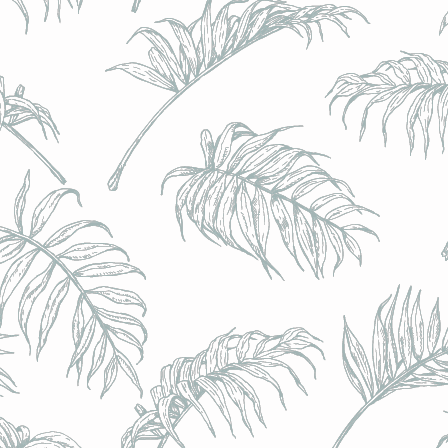
BRULO (UK) - King For A Day NEIPA - (Sans Alcoo
BRULO (UK) - King For A Day NEIPA - (Sans Alcoo
€5.00
Achat immédiat