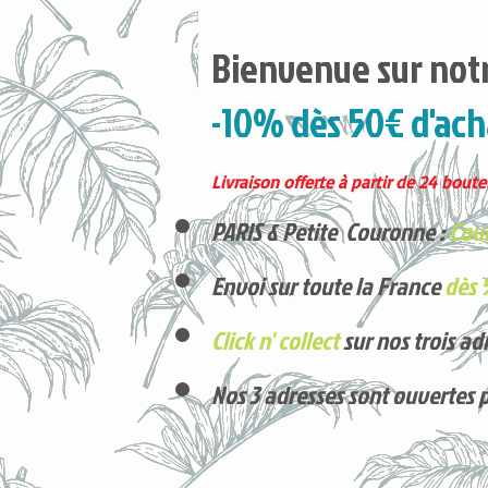
Bienvenue sur notr
-10% dès 50€ d'ach
Livraison offerte à partir de 24 boutei
PARIS & Petite Couronne :
Cour
Envoi sur toute la France
dès 
Click n' collect
sur nos trois ad
Nos 3 adresses sont ouvertes 
Voici nos derniers arrivages !
Produits phares