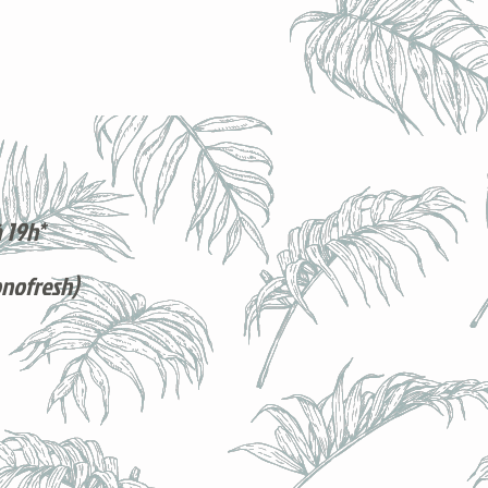
 19h*
onofresh)