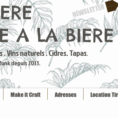
IERE
NEWSLETTER
 A LA BIERE
 . Vins naturels . Cidres. Tapas
.
 funk depuis 2013.
Make it Craft
Adresses
Location Ti