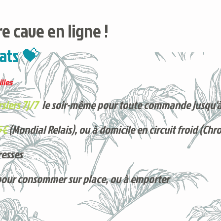
e cave en ligne !
ats 💝
lles
siers 7j/7
le soir-même pour toute commande jusqu'à
5€
(Mondial Relais), ou à domicile en circuit froid (Chr
resses
pour consommer sur place, ou à e
mporter