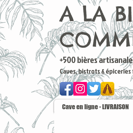
A LA B
COMME
+500 bières artisanales
Caves, bistrots & épiceries
Cave en ligne - LIVRAISON