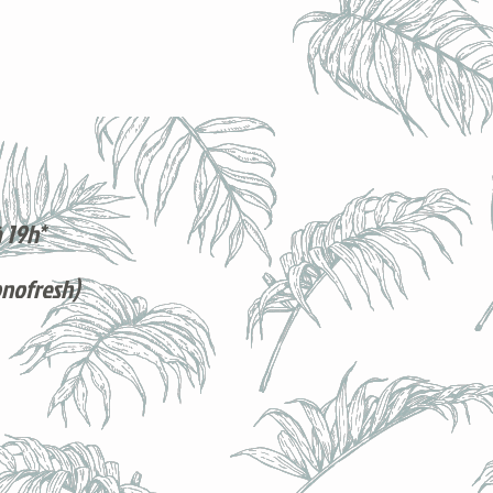
 19h*
onofresh)