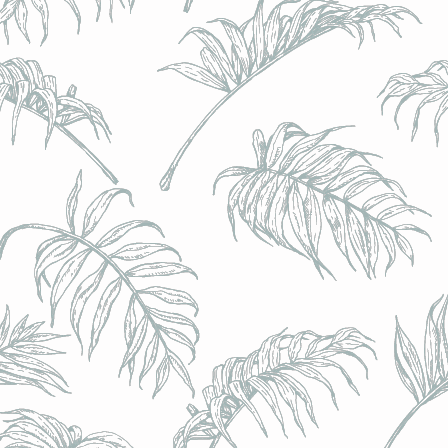
l) - 0,5% - Canette 33cl
l) - 0,5% - Canette 33cl