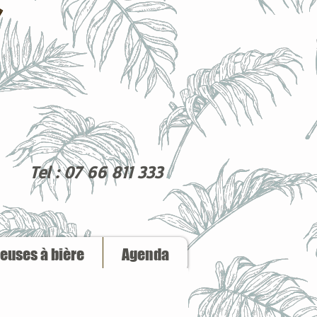
Tel : 07 66 811 333
reuses à bière
Agenda