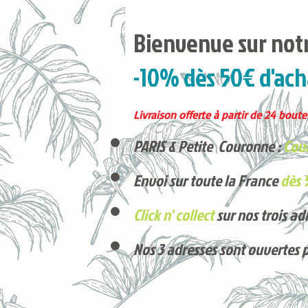
Bienvenue sur notr
-10% dès 50€ d'ach
Livraison offerte à partir de 24 boutei
PARIS & Petite Couronne :
Cour
Envoi sur toute la France
dès 
Click n' collect
sur nos trois ad
Nos 3 adresses sont ouvertes 
Voici nos derniers arrivages !
Produits phares