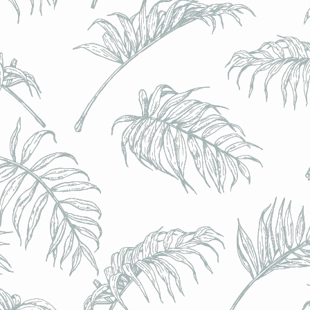
BRULO (UK) - King For A Day NEIPA - (Sans Alcoo
BRULO (UK) - King For A Day NEIPA - (Sans Alcoo
€5.00
Achat immédiat