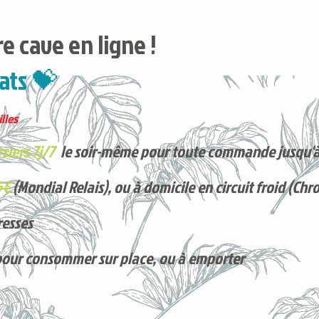
e cave en ligne !
ats 💝
lles
siers 7j/7
le soir-même pour toute commande jusqu'à
5€
(Mondial Relais), ou à domicile en circuit froid (Chr
resses
pour consommer sur place, ou à e
mporter