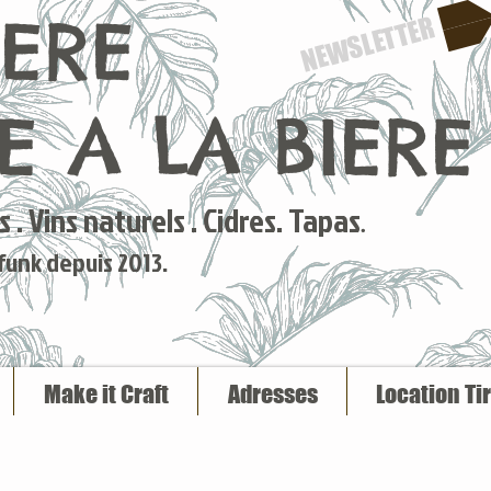
IERE
NEWSLETTER
 A LA BIERE
 . Vins naturels . Cidres. Tapas
.
 funk depuis 2013.
Make it Craft
Adresses
Location Ti