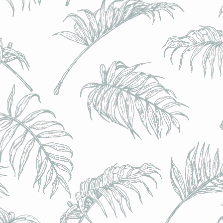
BRULO (UK) - King For A Day NEIPA - (Sans Alcoo
BRULO (UK) - King For A Day NEIPA - (Sans Alcoo
€5.00
Achat immédiat