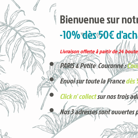
Bienvenue sur notr
-10% dès 50€ d'ach
Livraison offerte à partir de 24 boutei
PARIS & Petite Couronne :
Cour
Envoi sur toute la France
dès 
Click n' collect
sur nos trois ad
Nos 3 adresses sont ouvertes 
Voici nos derniers arrivages !
Produits phares