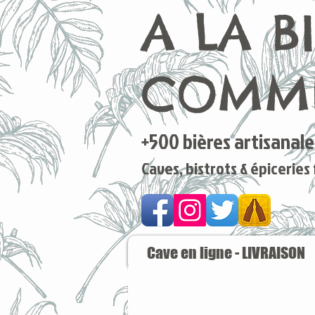
A LA B
COMME
+500 bières artisanales
Caves, bistrots & épiceries
Cave en ligne - LIVRAISON