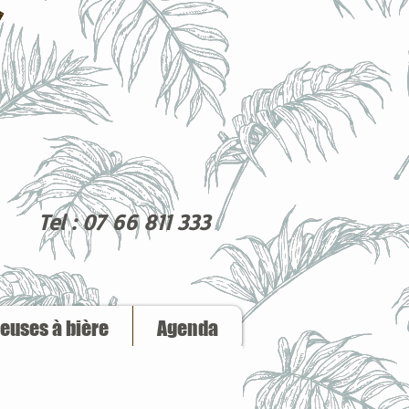
Tel : 07 66 811 333
reuses à bière
Agenda