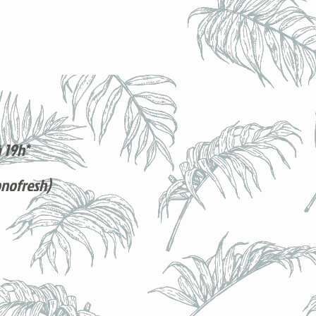
 19h*
onofresh)