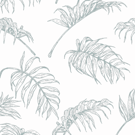
l) - 0,5% - Canette 33cl
l) - 0,5% - Canette 33cl