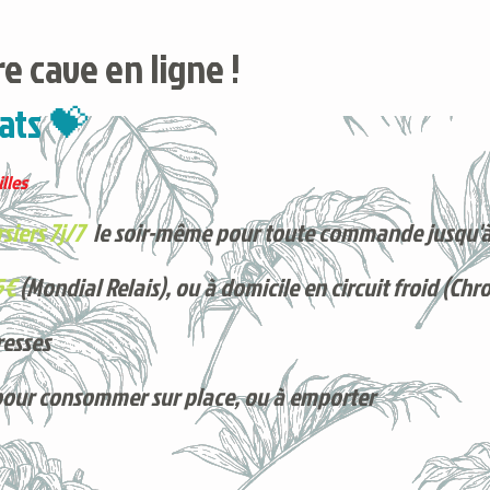
e cave en ligne !
ats 💝
lles
siers 7j/7
le soir-même pour toute commande jusqu'à
5€
(Mondial Relais), ou à domicile en circuit froid (Chr
resses
pour consommer sur place, ou à e
mporter