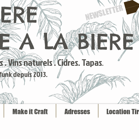
IERE
NEWSLETTER
 A LA BIERE
 . Vins naturels . Cidres. Tapas
.
 funk depuis 2013.
Make it Craft
Adresses
Location Ti