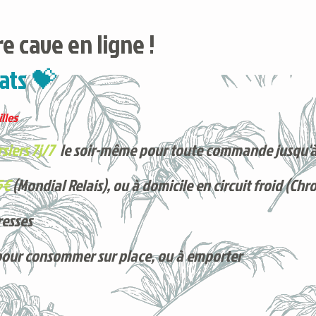
e cave en ligne !
ats 💝
lles
siers 7j/7
le soir-même pour toute commande jusqu'à
5€
(Mondial Relais), ou à domicile en circuit froid (Chr
resses
pour consommer sur place, ou à e
mporter