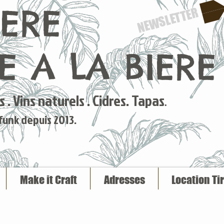
IERE
NEWSLETTER
 A LA BIERE
 . Vins naturels . Cidres. Tapas
.
 funk depuis 2013.
Make it Craft
Adresses
Location Ti