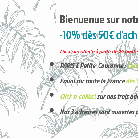
Bienvenue sur notr
-10% dès 50€ d'ach
Livraison offerte à partir de 24 boutei
PARIS & Petite Couronne :
Cour
Envoi sur toute la France
dès 
Click n' collect
sur nos trois ad
Nos 3 adresses sont ouvertes 
Voici nos derniers arrivages !
Produits phares