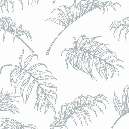
l) - 0,5% - Canette 33cl
l) - 0,5% - Canette 33cl