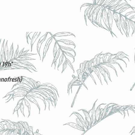
 19h*
onofresh)