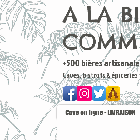
A LA B
COMME
+500 bières artisanales
Caves, bistrots & épiceries
Cave en ligne - LIVRAISON