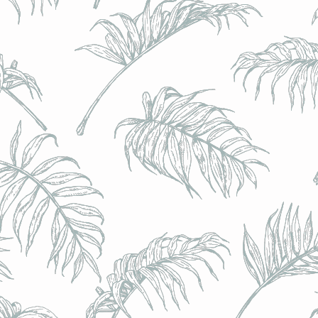
BRULO (UK) - King For A Day NEIPA - (Sans Alcoo
BRULO (UK) - King For A Day NEIPA - (Sans Alcoo
€5.00
Achat immédiat