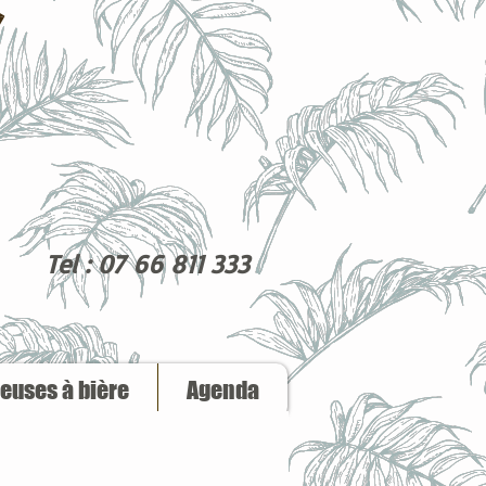
Tel : 07 66 811 333
reuses à bière
Agenda