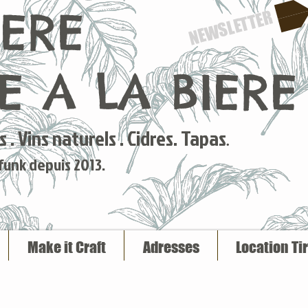
IERE
NEWSLETTER
 A LA BIERE
 . Vins naturels . Cidres. Tapas
.
 funk depuis 2013.
Make it Craft
Adresses
Location Ti