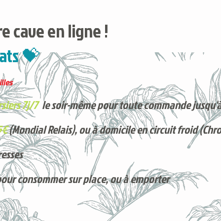
e cave en ligne !
ats 💝
lles
siers 7j/7
le soir-même pour toute commande jusqu'à
5€
(Mondial Relais), ou à domicile en circuit froid (Chr
resses
pour consommer sur place, ou à e
mporter