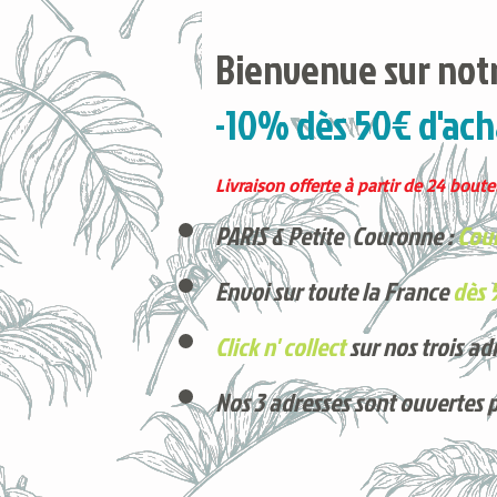
Bienvenue sur notr
-10% dès 50€ d'ach
Livraison offerte à partir de 24 boutei
PARIS & Petite Couronne :
Cour
Envoi sur toute la France
dès 
Click n' collect
sur nos trois ad
Nos 3 adresses sont ouvertes 
Voici nos derniers arrivages !
Produits phares