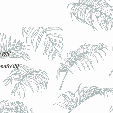
 19h*
onofresh)