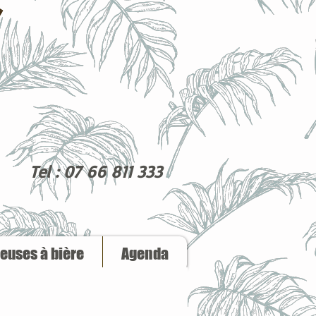
Tel : 07 66 811 333
reuses à bière
Agenda