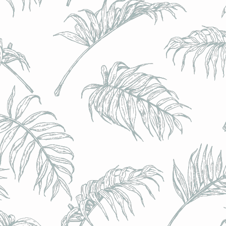
BRULO (UK) - King For A Day NEIPA - (Sans Alcoo
BRULO (UK) - King For A Day NEIPA - (Sans Alcoo
€5.00
Achat immédiat