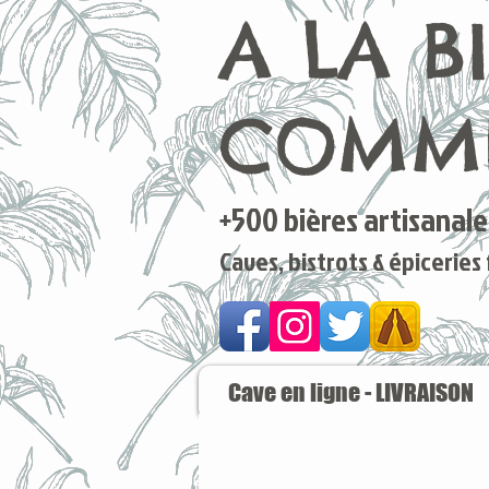
A LA B
COMME
+500 bières artisanales
Caves, bistrots & épiceries
Cave en ligne - LIVRAISON