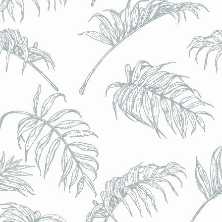
l) - 0,5% - Canette 33cl
l) - 0,5% - Canette 33cl