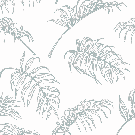
l) - 0,5% - Canette 33cl
l) - 0,5% - Canette 33cl