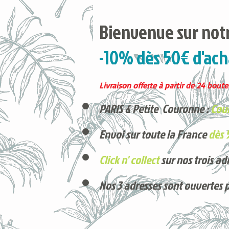
Bienvenue sur notr
-10% dès 50€ d'ach
Livraison offerte à partir de 24 boutei
PARIS & Petite Couronne :
Cour
Envoi sur toute la France
dès 
Click n' collect
sur nos trois ad
Nos 3 adresses sont ouvertes 
Voici nos derniers arrivages !
Produits phares