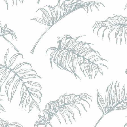
BRULO (UK) - King For A Day NEIPA - (Sans Alcoo
BRULO (UK) - King For A Day NEIPA - (Sans Alcoo
€5.00
Achat immédiat