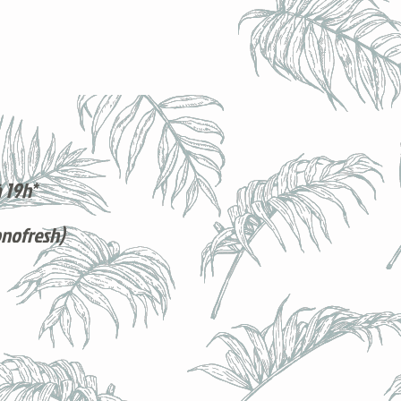
 19h*
onofresh)