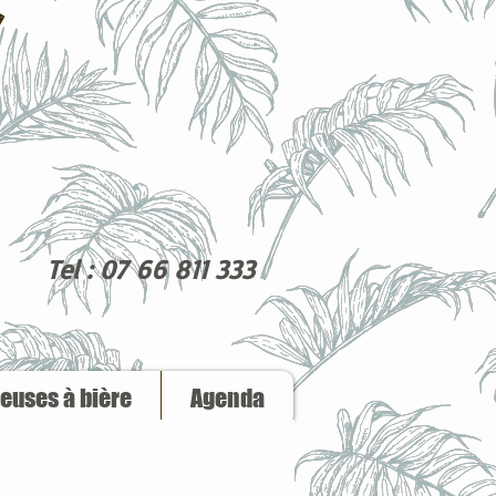
Tel : 07 66 811 333
reuses à bière
Agenda