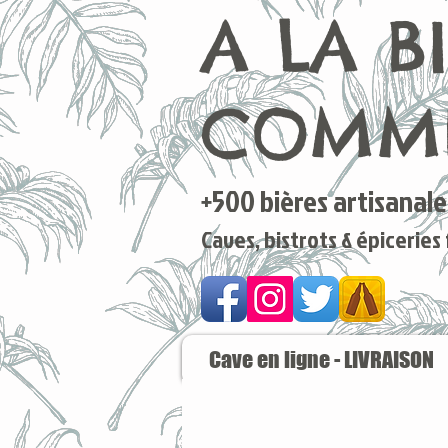
A LA B
COMME
+500 bières artisanales
Caves, bistrots & épiceries
Cave en ligne - LIVRAISON