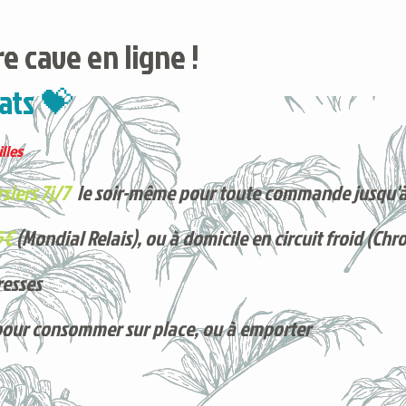
e cave en ligne !
ats 💝
lles
siers 7j/7
le soir-même pour toute commande jusqu'à
5€
(Mondial Relais), ou à domicile en circuit froid (Chr
resses
pour consommer sur place, ou à e
mporter