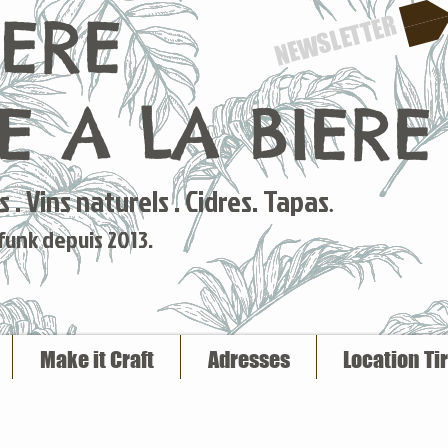
IERE
NEWSLETTER
 A LA BIERE
 . Vins naturels . Cidres. Tapas
.
 funk depuis 2013.
Make it Craft
Adresses
Location Ti