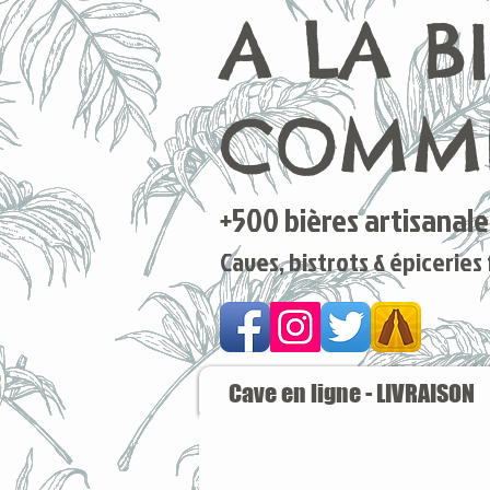
A LA B
COMME
+500 bières artisanales
Caves, bistrots & épiceries
Cave en ligne - LIVRAISON