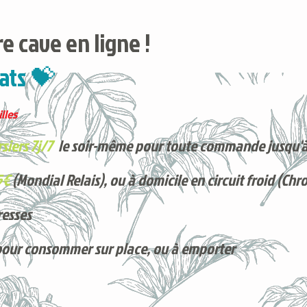
e cave en ligne !
ats 💝
lles
siers 7j/7
le soir-même pour toute commande jusqu'à
5€
(Mondial Relais), ou à domicile en circuit froid (Chr
resses
pour consommer sur place, ou à e
mporter