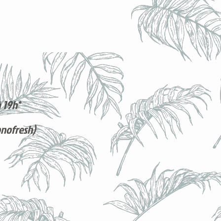
 19h*
onofresh)