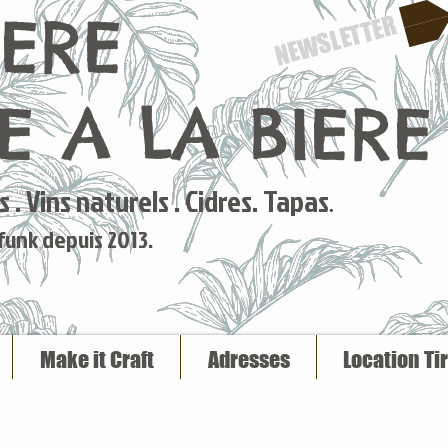
IERE
NEWSLETTER
 A LA BIERE
 . Vins naturels . Cidres. Tapas
.
 funk depuis 2013.
Make it Craft
Adresses
Location Ti