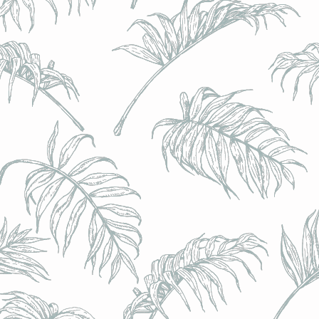
l) - 0,5% - Canette 33cl
l) - 0,5% - Canette 33cl