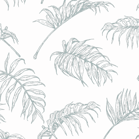
BRULO (UK) - King For A Day NEIPA - (Sans Alcoo
BRULO (UK) - King For A Day NEIPA - (Sans Alcoo
€5.00
Achat immédiat