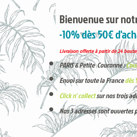
Bienvenue sur notr
-10% dès 50€ d'ach
Livraison offerte à partir de 24 boutei
PARIS & Petite Couronne :
Cour
Envoi sur toute la France
dès 
Click n' collect
sur nos trois ad
Nos 3 adresses sont ouvertes 
Voici nos derniers arrivages !
Produits phares