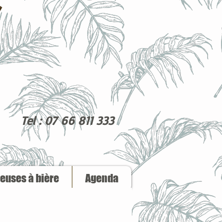
Tel : 07 66 811 333
reuses à bière
Agenda