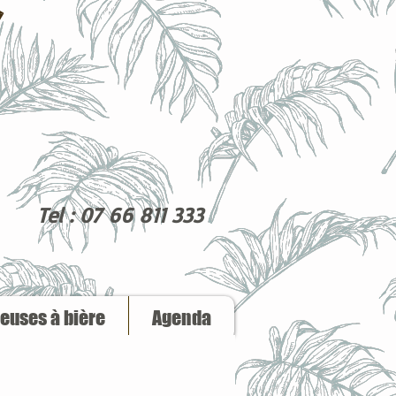
Tel : 07 66 811 333
reuses à bière
Agenda