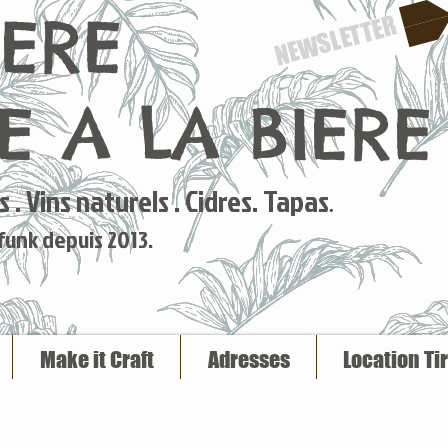
IERE
NEWSLETTER
 A LA BIERE
 . Vins naturels . Cidres. Tapas
.
 funk depuis 2013.
Make it Craft
Adresses
Location Ti