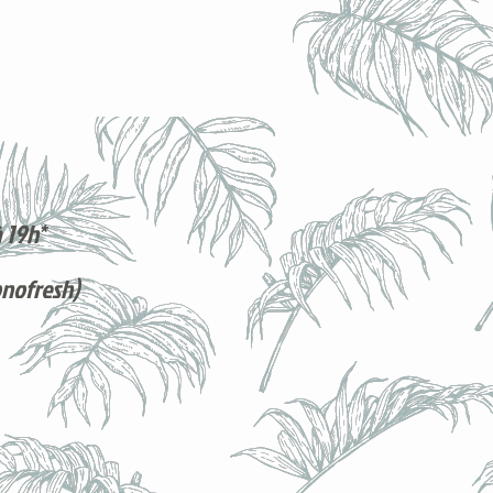
 19h*
onofresh)