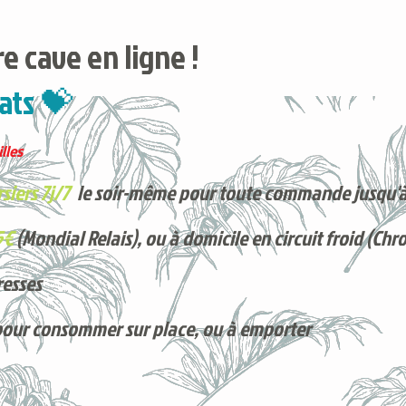
e cave en ligne !
ats 💝
lles
siers 7j/7
le soir-même pour toute commande jusqu'à
5€
(Mondial Relais), ou à domicile en circuit froid (Chr
resses
pour consommer sur place, ou à e
mporter