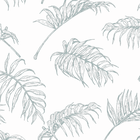
BRULO (UK) - King For A Day NEIPA - (Sans Alcoo
BRULO (UK) - King For A Day NEIPA - (Sans Alcoo
€5.00
Achat immédiat