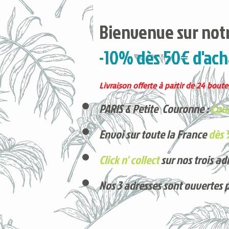
Bienvenue sur notr
-10% dès 50€ d'ach
Livraison offerte à partir de 24 boutei
PARIS & Petite Couronne :
Cour
Envoi sur toute la France
dès 
Click n' collect
sur nos trois ad
Nos 3 adresses sont ouvertes 
Voici nos derniers arrivages !
Produits phares