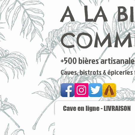
A LA B
COMME
+500 bières artisanales
Caves, bistrots & épiceries
Cave en ligne - LIVRAISON