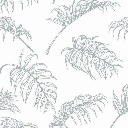
l) - 0,5% - Canette 33cl
l) - 0,5% - Canette 33cl