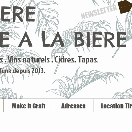
IERE
NEWSLETTER
 A LA BIERE
 . Vins naturels . Cidres. Tapas
.
 funk depuis 2013.
Make it Craft
Adresses
Location Ti