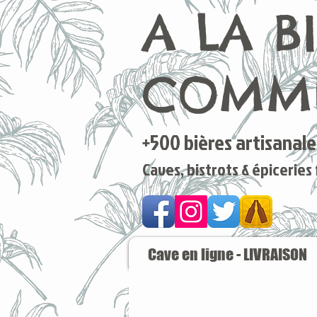
A LA B
COMME
+500 bières artisanales
Caves, bistrots & épiceries
Cave en ligne - LIVRAISON