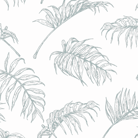
BRULO (UK) - King For A Day NEIPA - (Sans Alcoo
BRULO (UK) - King For A Day NEIPA - (Sans Alcoo
€5.00
Achat immédiat