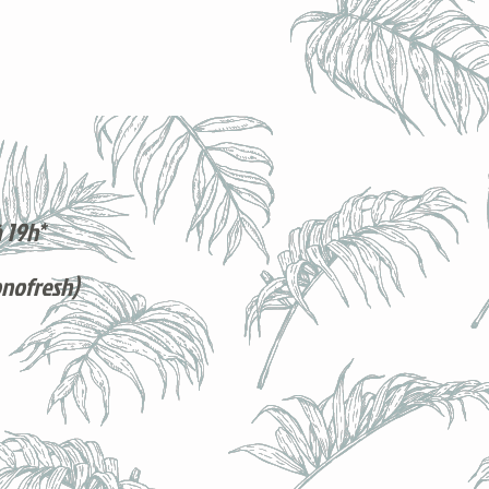
 19h*
onofresh)