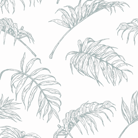
l) - 0,5% - Canette 33cl
l) - 0,5% - Canette 33cl