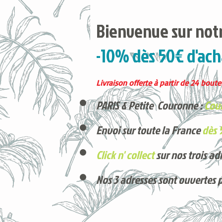
Bienvenue sur notr
-10% dès 50€ d'ach
Livraison offerte à partir de 24 boutei
PARIS & Petite Couronne :
Cour
Envoi sur toute la France
dès 
Click n' collect
sur nos trois ad
Nos 3 adresses sont ouvertes 
Voici nos derniers arrivages !
Produits phares