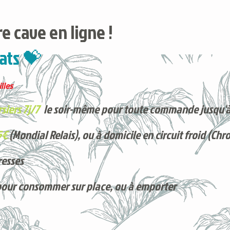
e cave en ligne !
ats 💝
lles
siers 7j/7
le soir-même pour toute commande jusqu'à
5€
(Mondial Relais), ou à domicile en circuit froid (Chr
resses
pour consommer sur place, ou à e
mporter