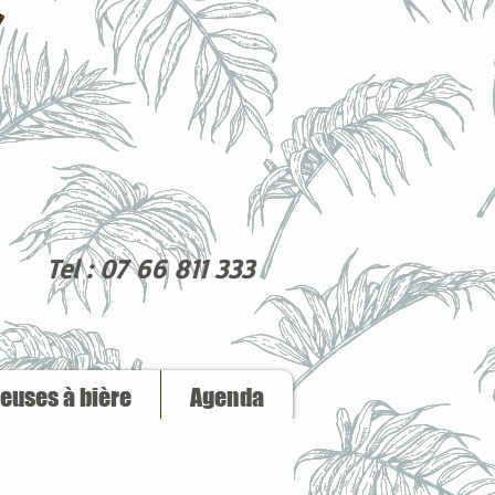
Tel : 07 66 811 333
reuses à bière
Agenda