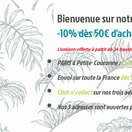
Bienvenue sur notr
-10% dès 50€ d'ach
Livraison offerte à partir de 24 boutei
PARIS & Petite Couronne :
Cour
Envoi sur toute la France
dès 
Click n' collect
sur nos trois ad
Nos 3 adresses sont ouvertes 
Voici nos derniers arrivages !
Produits phares