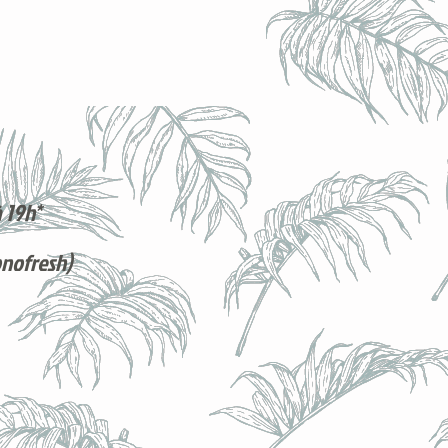
 19h*
onofresh)