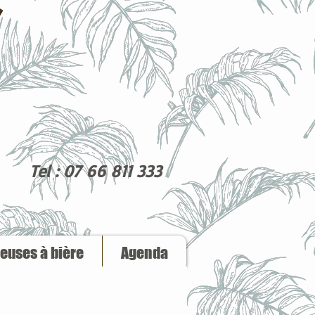
Tel : 07 66 811 333
reuses à bière
Agenda