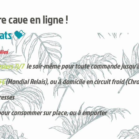
e cave en ligne !
ats 💝
lles
siers 7j/7
le soir-même pour toute commande jusqu'à
5€
(Mondial Relais), ou à domicile en circuit froid (Chr
resses
pour consommer sur place, ou à e
mporter