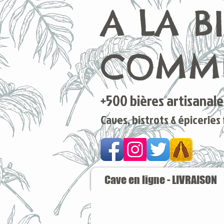
A LA B
COMME
+500 bières artisanales
Caves, bistrots & épiceries
Cave en ligne - LIVRAISON