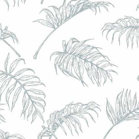
BRULO (UK) - King For A Day NEIPA - (Sans Alcoo
BRULO (UK) - King For A Day NEIPA - (Sans Alcoo
€5.00
Achat immédiat