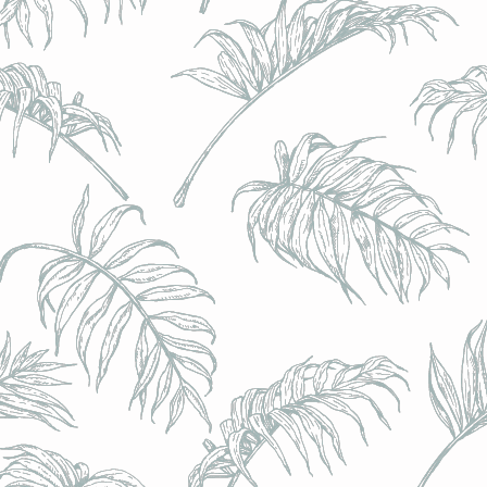
l) - 0,5% - Canette 33cl
l) - 0,5% - Canette 33cl