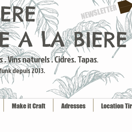
IERE
NEWSLETTER
 A LA BIERE
 . Vins naturels . Cidres. Tapas
.
 funk depuis 2013.
Make it Craft
Adresses
Location Ti