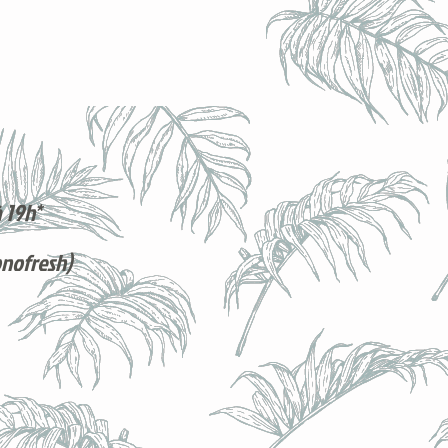
 19h*
onofresh)