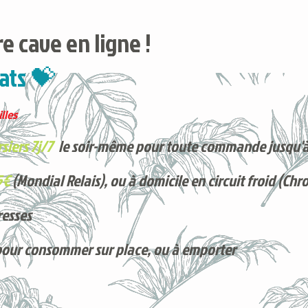
e cave en ligne !
ats 💝
lles
siers 7j/7
le soir-même pour toute commande jusqu'à
5€
(Mondial Relais), ou à domicile en circuit froid (Chr
resses
pour consommer sur place, ou à e
mporter