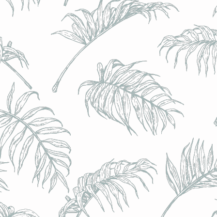
BRULO (UK) - King For A Day NEIPA - (Sans Alcoo
BRULO (UK) - King For A Day NEIPA - (Sans Alcoo
€5.00
Achat immédiat