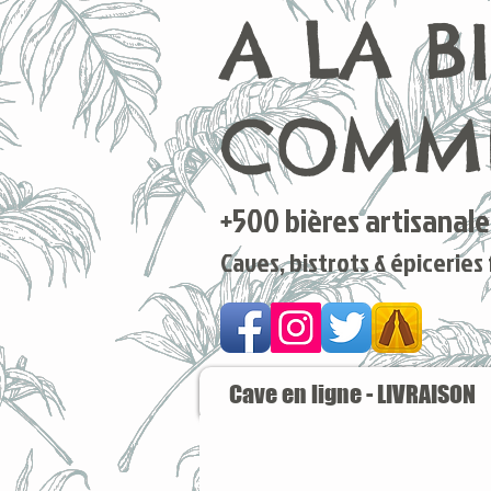
A LA B
COMME
+500 bières artisanales
Caves, bistrots & épiceries
Cave en ligne - LIVRAISON