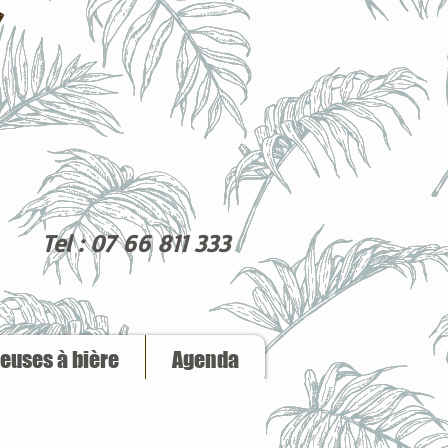
Tel : 07 66 811 333
reuses à bière
Agenda