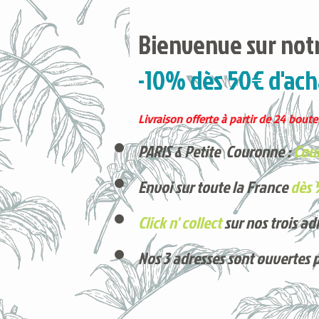
Bienvenue sur notr
-10% dès 50€ d'ach
Livraison offerte à partir de 24 boutei
PARIS & Petite Couronne :
Cour
Envoi sur toute la France
dès 
Click n' collect
sur nos trois ad
Nos 3 adresses sont ouvertes 
Voici nos derniers arrivages !
Produits phares