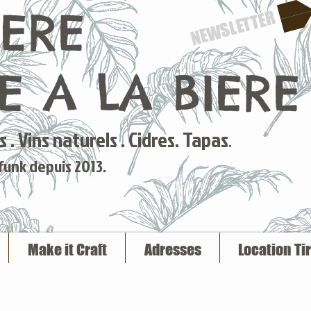
IERE
NEWSLETTER
 A LA BIERE
 . Vins naturels . Cidres. Tapas
.
 funk depuis 2013.
Make it Craft
Adresses
Location Ti