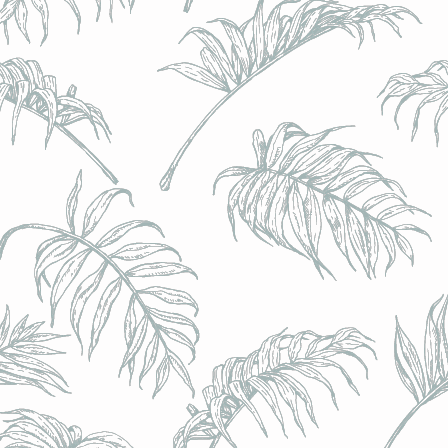
l) - 0,5% - Canette 33cl
l) - 0,5% - Canette 33cl