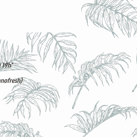
 19h*
onofresh)