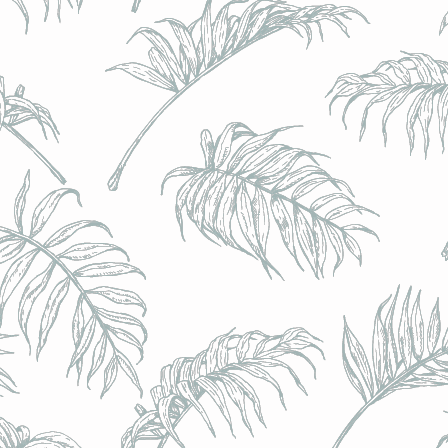
BRULO (UK) - King For A Day NEIPA - (Sans Alcoo
BRULO (UK) - King For A Day NEIPA - (Sans Alcoo
€5.00
Achat immédiat