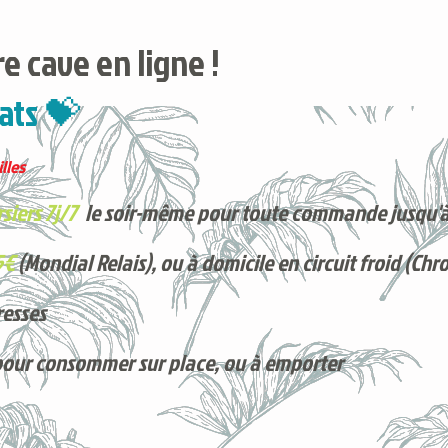
e cave en ligne !
ats 💝
lles
siers 7j/7
le soir-même pour toute commande jusqu'à
5€
(Mondial Relais), ou à domicile en circuit froid (Chr
resses
pour consommer sur place, ou à e
mporter