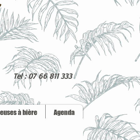
Tel : 07 66 811 333
reuses à bière
Agenda