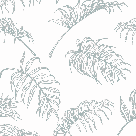
l) - 0,5% - Canette 33cl
l) - 0,5% - Canette 33cl