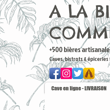
A LA B
COMME
+500 bières artisanales
Caves, bistrots & épiceries
Cave en ligne - LIVRAISON