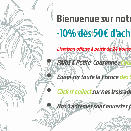
Bienvenue sur notr
-10% dès 50€ d'ach
Livraison offerte à partir de 24 boutei
PARIS & Petite Couronne :
Cour
Envoi sur toute la France
dès 
Click n' collect
sur nos trois ad
Nos 3 adresses sont ouvertes 
Voici nos derniers arrivages !
Produits phares