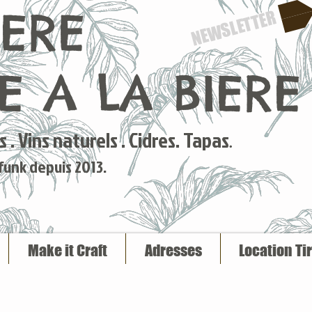
IERE
NEWSLETTER
 A LA BIERE
 . Vins naturels . Cidres. Tapas
.
 funk depuis 2013.
Make it Craft
Adresses
Location Ti