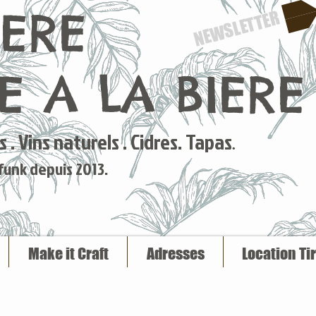
IERE
NEWSLETTER
 A LA BIERE
 . Vins naturels . Cidres. Tapas
.
 funk depuis 2013.
Make it Craft
Adresses
Location Ti