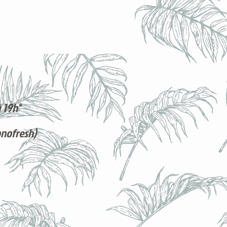
 19h*
onofresh)