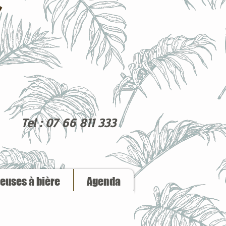
Tel : 07 66 811 333
reuses à bière
Agenda