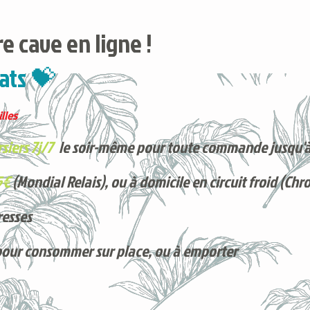
e cave en ligne !
ats 💝
lles
siers 7j/7
le soir-même pour toute commande jusqu'à
5€
(Mondial Relais), ou à domicile en circuit froid (Chr
resses
pour consommer sur place, ou à e
mporter