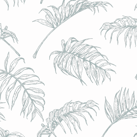
BRULO (UK) - King For A Day NEIPA - (Sans Alcoo
BRULO (UK) - King For A Day NEIPA - (Sans Alcoo
€5.00
Achat immédiat