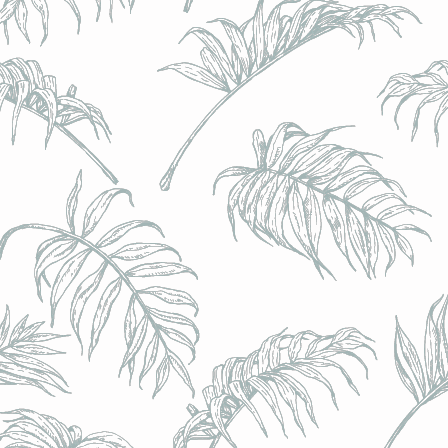
l) - 0,5% - Canette 33cl
l) - 0,5% - Canette 33cl