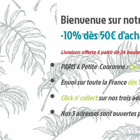
Bienvenue sur notr
-10% dès 50€ d'ach
Livraison offerte à partir de 24 boutei
PARIS & Petite Couronne :
Cour
Envoi sur toute la France
dès 
Click n' collect
sur nos trois ad
Nos 3 adresses sont ouvertes 
Voici nos derniers arrivages !
Produits phares