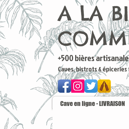
A LA B
COMME
+500 bières artisanales
Caves, bistrots & épiceries
Cave en ligne - LIVRAISON