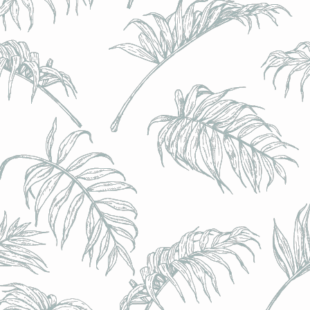
l) - 0,5% - Canette 33cl
l) - 0,5% - Canette 33cl