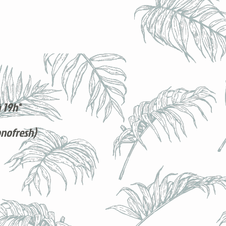
 19h*
onofresh)