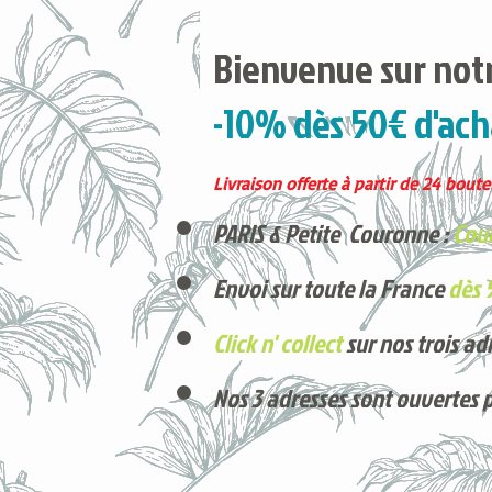
Bienvenue sur notr
-10% dès 50€ d'ach
Livraison offerte à partir de 24 boutei
PARIS & Petite Couronne :
Cour
Envoi sur toute la France
dès 
Click n' collect
sur nos trois ad
Nos 3 adresses sont ouvertes 
Voici nos derniers arrivages !
Produits phares