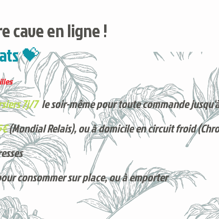
e cave en ligne !
ats 💝
lles
siers 7j/7
le soir-même pour toute commande jusqu'à
5€
(Mondial Relais), ou à domicile en circuit froid (Chr
resses
pour consommer sur place, ou à e
mporter