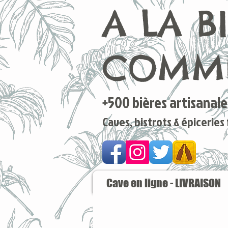
A LA B
COMME
+500 bières artisanales
Caves, bistrots & épiceries
Cave en ligne - LIVRAISON