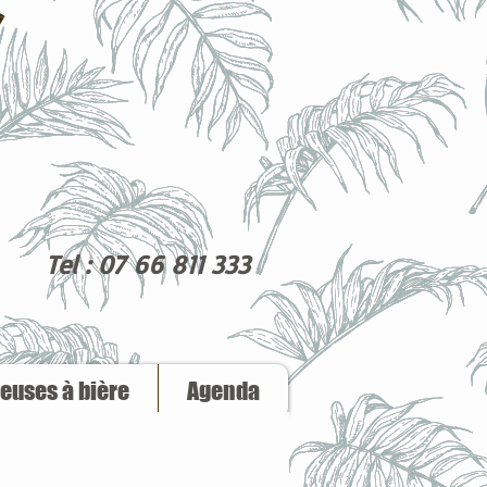
Tel : 07 66 811 333
reuses à bière
Agenda