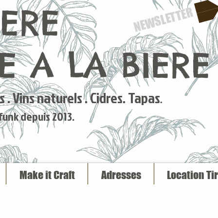
IERE
NEWSLETTER
 A LA BIERE
 . Vins naturels . Cidres. Tapas
.
 funk depuis 2013.
Make it Craft
Adresses
Location Ti