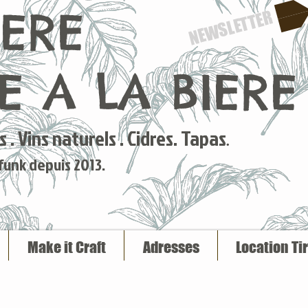
IERE
NEWSLETTER
 A LA BIERE
 . Vins naturels . Cidres. Tapas
.
 funk depuis 2013.
Make it Craft
Adresses
Location Ti