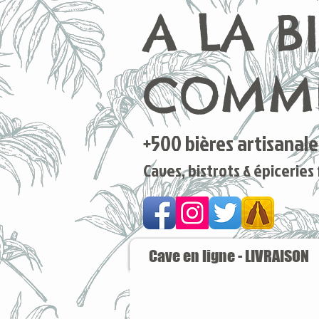
A LA B
COMME
+500 bières artisanales
Caves, bistrots & épiceries
Cave en ligne - LIVRAISON