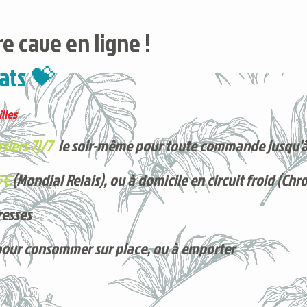
e cave en ligne !
ats 💝
lles
siers 7j/7
le soir-même pour toute commande jusqu'à
5€
(Mondial Relais), ou à domicile en circuit froid (Chr
resses
pour consommer sur place, ou à e
mporter