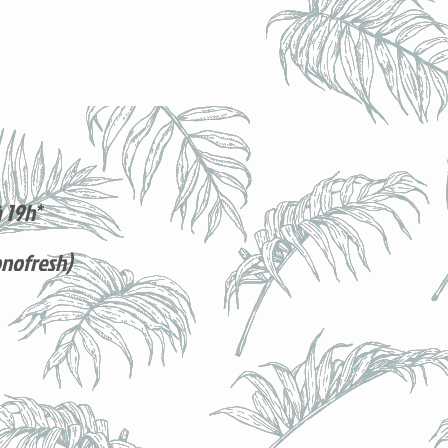
 19h*
onofresh)