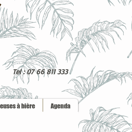
Tel : 07 66 811 333
reuses à bière
Agenda