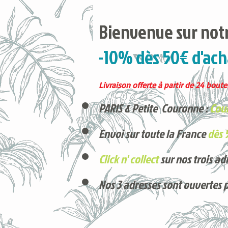
Bienvenue sur notr
-10% dès 50€ d'ach
Livraison offerte à partir de 24 boutei
PARIS & Petite Couronne :
Cour
Envoi sur toute la France
dès 
Click n' collect
sur nos trois ad
Nos 3 adresses sont ouvertes 
Voici nos derniers arrivages !
Produits phares