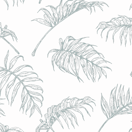
BRULO (UK) - King For A Day NEIPA - (Sans Alcoo
BRULO (UK) - King For A Day NEIPA - (Sans Alcoo
€5.00
Achat immédiat