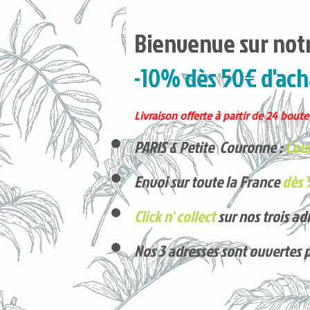
Bienvenue sur notr
-10% dès 50€ d'ach
Livraison offerte à partir de 24 boutei
PARIS & Petite Couronne :
Cour
Envoi sur toute la France
dès 
Click n' collect
sur nos trois ad
Nos 3 adresses sont ouvertes 
Voici nos derniers arrivages !
Produits phares