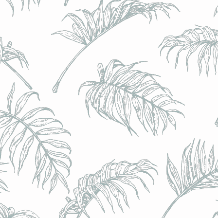
BRULO (UK) - King For A Day NEIPA - (Sans Alcoo
BRULO (UK) - King For A Day NEIPA - (Sans Alcoo
€5.00
Achat immédiat