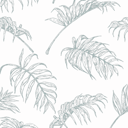
l) - 0,5% - Canette 33cl
l) - 0,5% - Canette 33cl