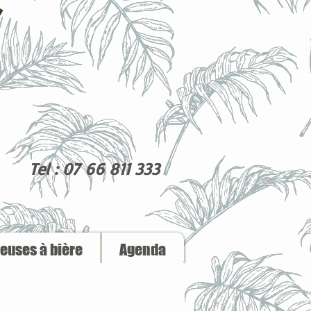
Tel : 07 66 811 333
reuses à bière
Agenda