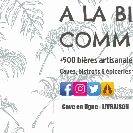
A LA B
COMME
+500 bières artisanales
Caves, bistrots & épiceries
Cave en ligne - LIVRAISON