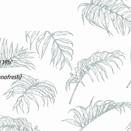
 19h*
onofresh)