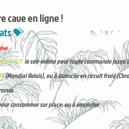
e cave en ligne !
ats 💝
lles
siers 7j/7
le soir-même pour toute commande jusqu'à
5€
(Mondial Relais), ou à domicile en circuit froid (Chr
resses
pour consommer sur place, ou à e
mporter