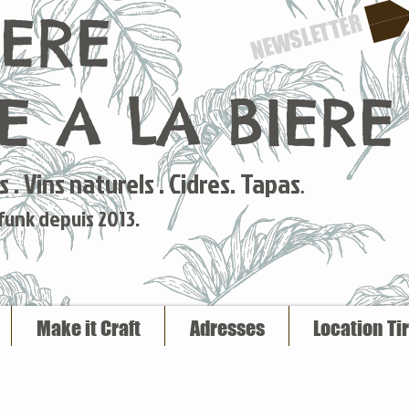
IERE
NEWSLETTER
 A LA BIERE
 . Vins naturels . Cidres. Tapas
.
 funk depuis 2013.
Make it Craft
Adresses
Location Ti