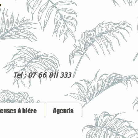
Tel : 07 66 811 333
reuses à bière
Agenda