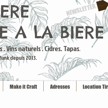
IERE
NEWSLETTER
 A LA BIERE
 . Vins naturels . Cidres. Tapas
.
 funk depuis 2013.
Make it Craft
Adresses
Location Ti