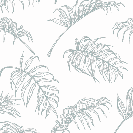
l) - 0,5% - Canette 33cl
l) - 0,5% - Canette 33cl