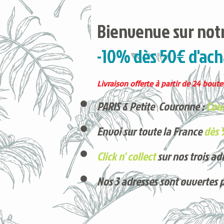
Bienvenue sur notr
-10% dès 50€ d'ach
Livraison offerte à partir de 24 boutei
PARIS & Petite Couronne :
Cour
Envoi sur toute la France
dès 
Click n' collect
sur nos trois ad
Nos 3 adresses sont ouvertes 
Voici nos derniers arrivages !
Produits phares