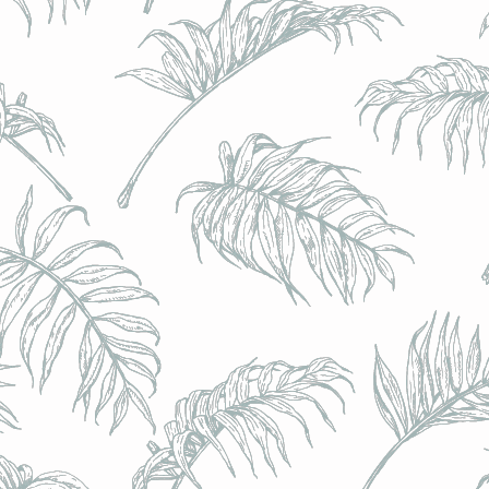
BRULO (UK) - King For A Day NEIPA - (Sans Alcoo
BRULO (UK) - King For A Day NEIPA - (Sans Alcoo
€5.00
Achat immédiat