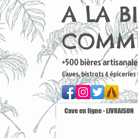
A LA B
COMME
+500 bières artisanales
Caves, bistrots & épiceries
Cave en ligne - LIVRAISON