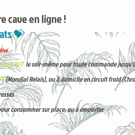
e cave en ligne !
ats 💝
lles
siers 7j/7
le soir-même pour toute commande jusqu'à
5€
(Mondial Relais), ou à domicile en circuit froid (Chr
resses
pour consommer sur place, ou à e
mporter