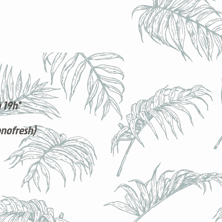
 19h*
onofresh)