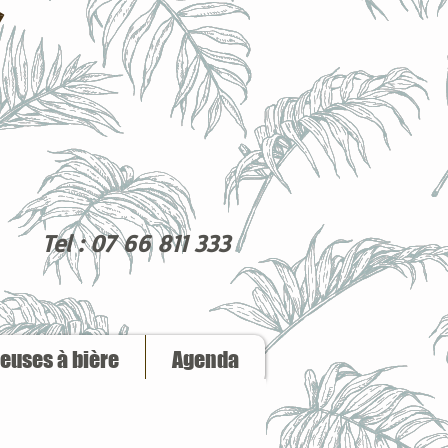
Tel : 07 66 811 333
reuses à bière
Agenda