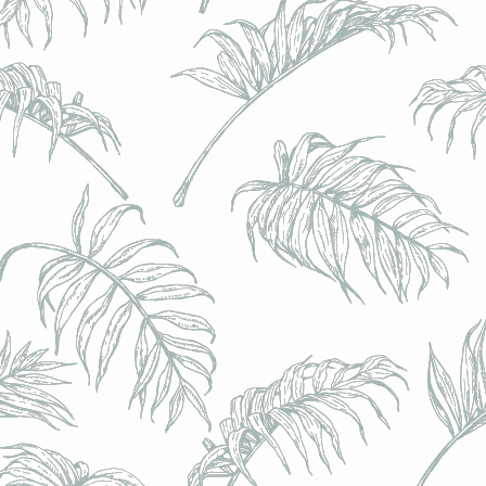
l) - 0,5% - Canette 33cl
l) - 0,5% - Canette 33cl