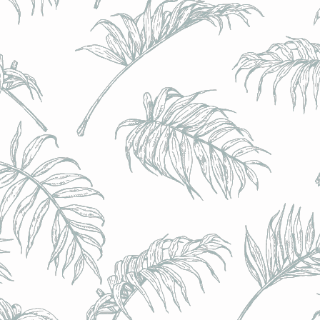
BRULO (UK) - King For A Day NEIPA - (Sans Alcoo
BRULO (UK) - King For A Day NEIPA - (Sans Alcoo
€5.00
Achat immédiat