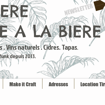
IERE
NEWSLETTER
 A LA BIERE
 . Vins naturels . Cidres. Tapas
.
 funk depuis 2013.
Make it Craft
Adresses
Location Ti