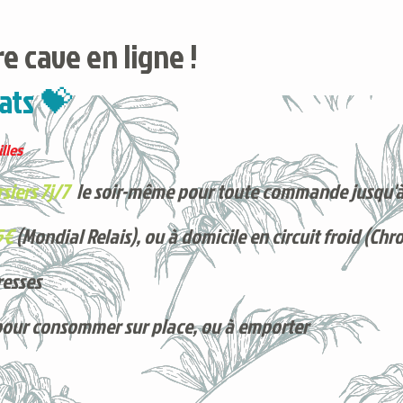
e cave en ligne !
ats 💝
lles
siers 7j/7
le soir-même pour toute commande jusqu'à
5€
(Mondial Relais), ou à domicile en circuit froid (Chr
resses
pour consommer sur place, ou à e
mporter