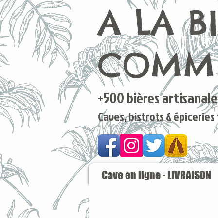
A LA B
COMME
+500 bières artisanales
Caves, bistrots & épiceries
Cave en ligne - LIVRAISON