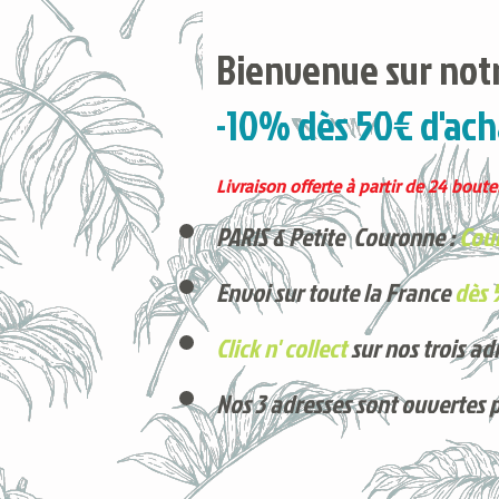
Bienvenue sur notr
-10% dès 50€ d'ach
Livraison offerte à partir de 24 boutei
PARIS & Petite Couronne :
Cour
Envoi sur toute la France
dès 
Click n' collect
sur nos trois ad
Nos 3 adresses sont ouvertes 
Voici nos derniers arrivages !
Produits phares