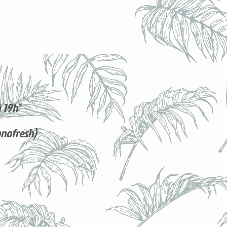
 19h*
onofresh)