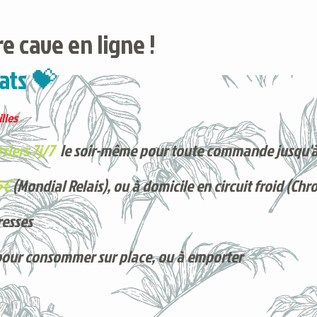
e cave en ligne !
ats 💝
lles
siers 7j/7
le soir-même pour toute commande jusqu'à
5€
(Mondial Relais), ou à domicile en circuit froid (Chr
resses
pour consommer sur place, ou à e
mporter