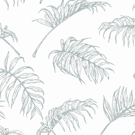
BRULO (UK) - King For A Day NEIPA - (Sans Alcoo
BRULO (UK) - King For A Day NEIPA - (Sans Alcoo
€5.00
Achat immédiat