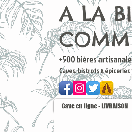
A LA B
COMME
+500 bières artisanales
Caves, bistrots & épiceries
Cave en ligne - LIVRAISON