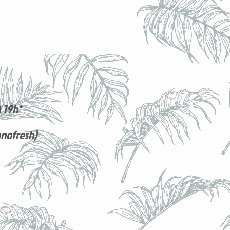
 19h*
onofresh)