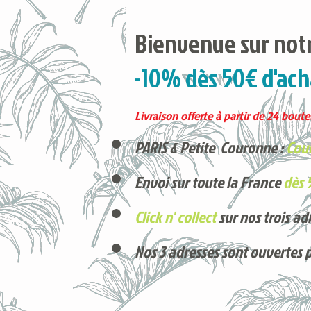
Bienvenue sur notr
-10% dès 50€ d'ach
Livraison offerte à partir de 24 boutei
PARIS & Petite Couronne :
Cour
Envoi sur toute la France
dès 
Click n' collect
sur nos trois ad
Nos 3 adresses sont ouvertes 
Voici nos derniers arrivages !
Produits phares