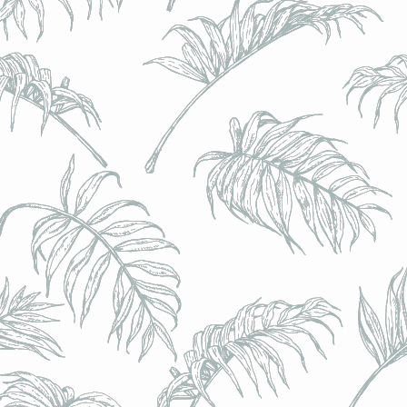
l) - 0,5% - Canette 33cl
l) - 0,5% - Canette 33cl