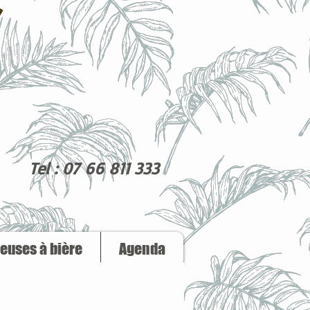
Tel : 07 66 811 333
reuses à bière
Agenda