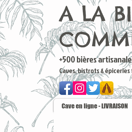
A LA B
COMME
+500 bières artisanales
Caves, bistrots & épiceries
Cave en ligne - LIVRAISON