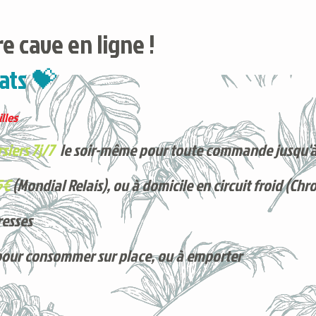
e cave en ligne !
ats 💝
lles
siers 7j/7
le soir-même pour toute commande jusqu'à
5€
(Mondial Relais), ou à domicile en circuit froid (Chr
resses
pour consommer sur place, ou à e
mporter