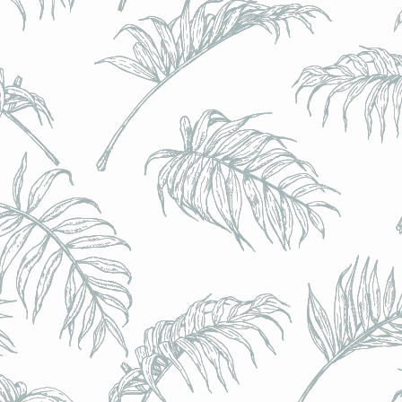
BRULO (UK) - King For A Day NEIPA - (Sans Alcoo
BRULO (UK) - King For A Day NEIPA - (Sans Alcoo
€5.00
Achat immédiat