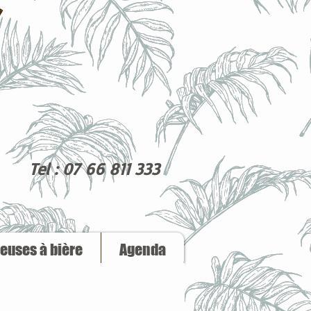
Tel : 07 66 811 333
reuses à bière
Agenda