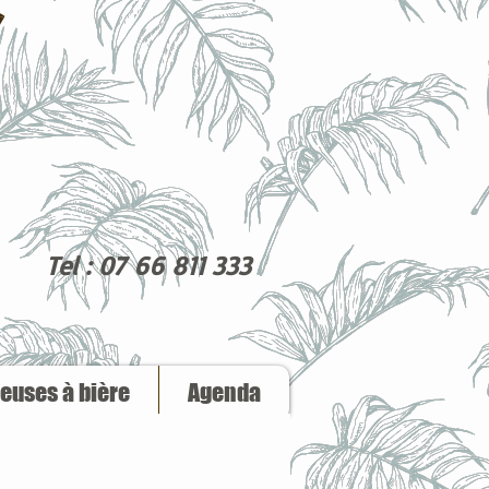
Tel : 07 66 811 333
reuses à bière
Agenda