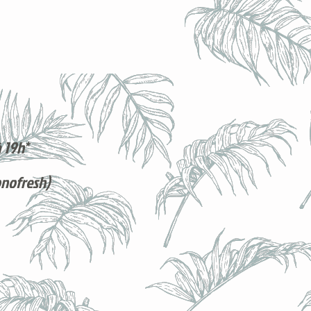
 19h*
onofresh)