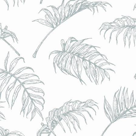
BRULO (UK) - King For A Day NEIPA - (Sans Alcoo
BRULO (UK) - King For A Day NEIPA - (Sans Alcoo
€5.00
Achat immédiat