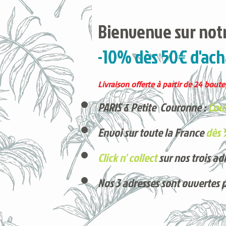
Bienvenue sur notr
-10% dès 50€ d'ach
Livraison offerte à partir de 24 boutei
PARIS & Petite Couronne :
Cour
Envoi sur toute la France
dès 
Click n' collect
sur nos trois ad
Nos 3 adresses sont ouvertes 
Voici nos derniers arrivages !
Produits phares