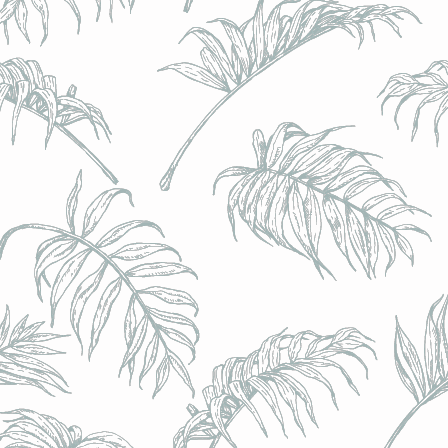
l) - 0,5% - Canette 33cl
l) - 0,5% - Canette 33cl