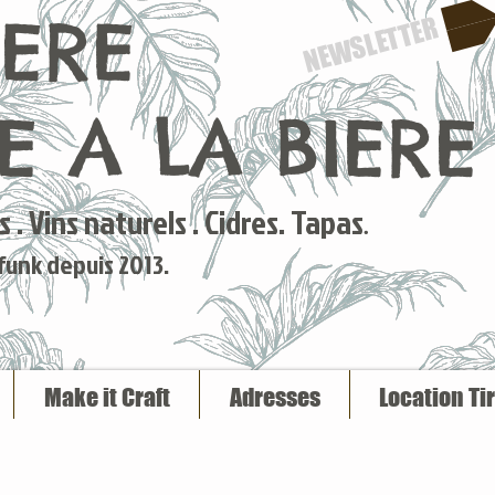
IERE
NEWSLETTER
 A LA BIERE
 . Vins naturels . Cidres. Tapas
.
 funk depuis 2013.
Make it Craft
Adresses
Location Ti