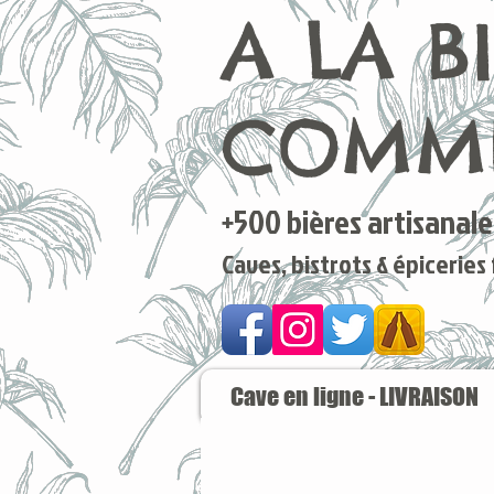
A LA B
COMME
+500 bières artisanales
Caves, bistrots & épiceries
Cave en ligne - LIVRAISON