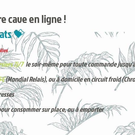
e cave en ligne !
ats 💝
lles
siers 7j/7
le soir-même pour toute commande jusqu'à
5€
(Mondial Relais), ou à domicile en circuit froid (Chr
resses
pour consommer sur place, ou à e
mporter