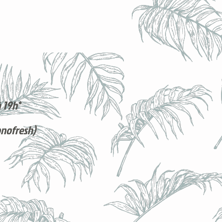
 19h*
onofresh)