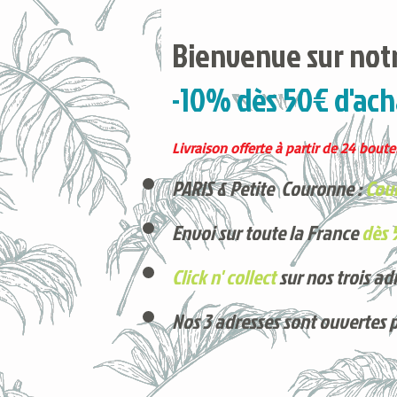
Bienvenue sur notr
-10% dès 50€ d'ach
Livraison offerte à partir de 24 boutei
PARIS & Petite Couronne :
Cour
Envoi sur toute la France
dès 
Click n' collect
sur nos trois ad
Nos 3 adresses sont ouvertes 
Voici nos derniers arrivages !
Produits phares