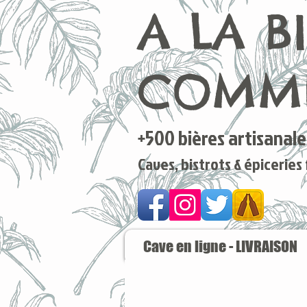
A LA B
COMME
+500 bières artisanales
Caves, bistrots & épiceries
Cave en ligne - LIVRAISON