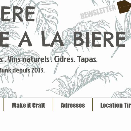
IERE
NEWSLETTER
 A LA BIERE
 . Vins naturels . Cidres. Tapas
.
 funk depuis 2013.
Make it Craft
Adresses
Location Ti