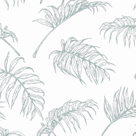
BRULO (UK) - King For A Day NEIPA - (Sans Alcoo
BRULO (UK) - King For A Day NEIPA - (Sans Alcoo
€5.00
Achat immédiat