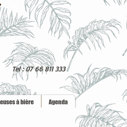
Tel : 07 66 811 333
reuses à bière
Agenda