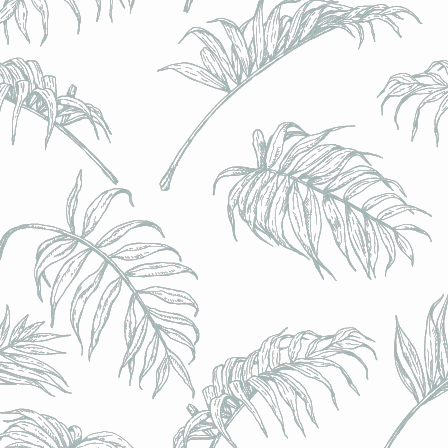
l) - 0,5% - Canette 33cl
l) - 0,5% - Canette 33cl