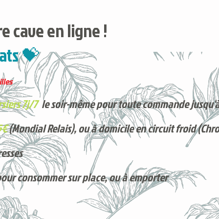
e cave en ligne !
ats 💝
lles
siers 7j/7
le soir-même pour toute commande jusqu'à
5€
(Mondial Relais), ou à domicile en circuit froid (Chr
resses
pour consommer sur place, ou à e
mporter