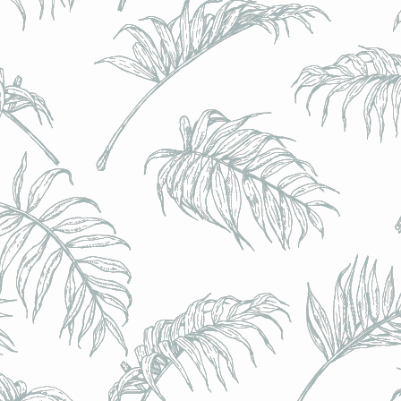
BRULO (UK) - King For A Day NEIPA - (Sans Alcoo
BRULO (UK) - King For A Day NEIPA - (Sans Alcoo
€5.00
Achat immédiat