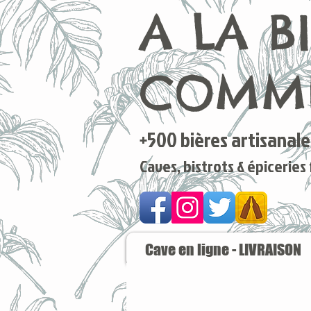
A LA B
COMME
+500 bières artisanales
Caves, bistrots & épiceries
Cave en ligne - LIVRAISON