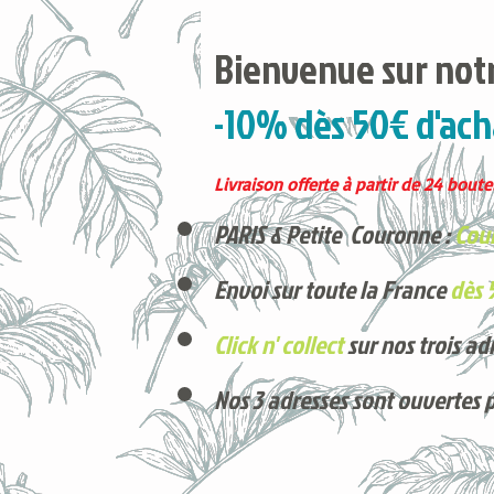
Bienvenue sur notr
-10% dès 50€ d'ach
Livraison offerte à partir de 24 boutei
PARIS & Petite Couronne :
Cour
Envoi sur toute la France
dès 
Click n' collect
sur nos trois ad
Nos 3 adresses sont ouvertes 
Voici nos derniers arrivages !
Produits phares