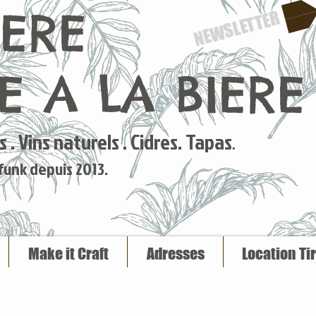
IERE
NEWSLETTER
 A LA BIERE
 . Vins naturels . Cidres. Tapas
.
 funk depuis 2013.
Make it Craft
Adresses
Location Ti