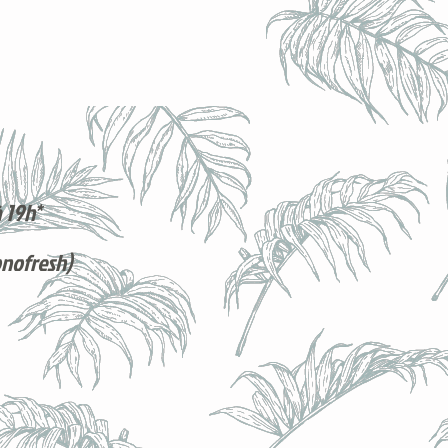
 19h*
onofresh)