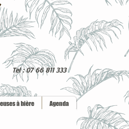
Tel : 07 66 811 333
reuses à bière
Agenda