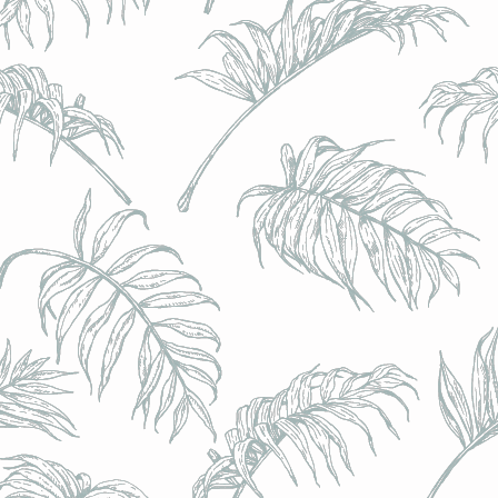
l) - 0,5% - Canette 33cl
l) - 0,5% - Canette 33cl