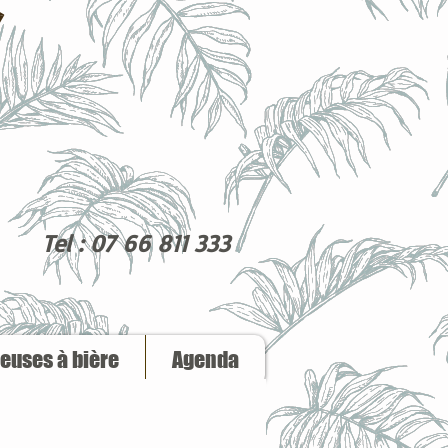
Tel : 07 66 811 333
reuses à bière
Agenda