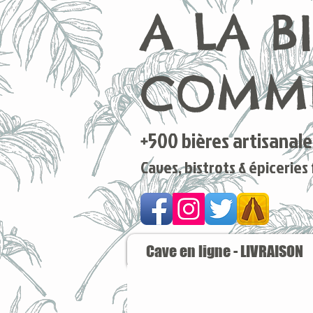
A LA B
COMME
+500 bières artisanales
Caves, bistrots & épiceries
Cave en ligne - LIVRAISON