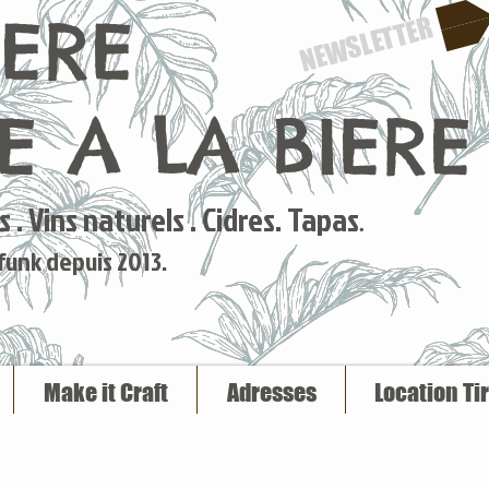
IERE
NEWSLETTER
 A LA BIERE
 . Vins naturels . Cidres. Tapas
.
 funk depuis 2013.
Make it Craft
Adresses
Location Ti