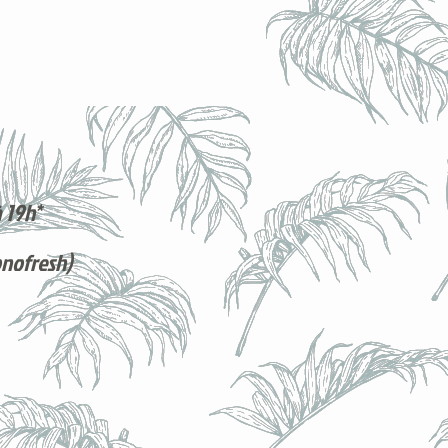
 19h*
onofresh)