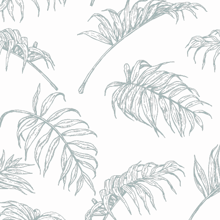
l) - 0,5% - Canette 33cl
l) - 0,5% - Canette 33cl