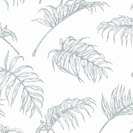
BRULO (UK) - King For A Day NEIPA - (Sans Alcoo
BRULO (UK) - King For A Day NEIPA - (Sans Alcoo
€5.00
Achat immédiat