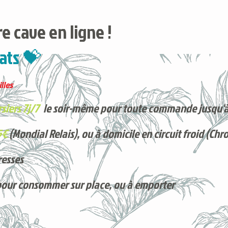
e cave en ligne !
ats 💝
lles
siers 7j/7
le soir-même pour toute commande jusqu'à
5€
(Mondial Relais), ou à domicile en circuit froid (Chr
resses
pour consommer sur place, ou à e
mporter