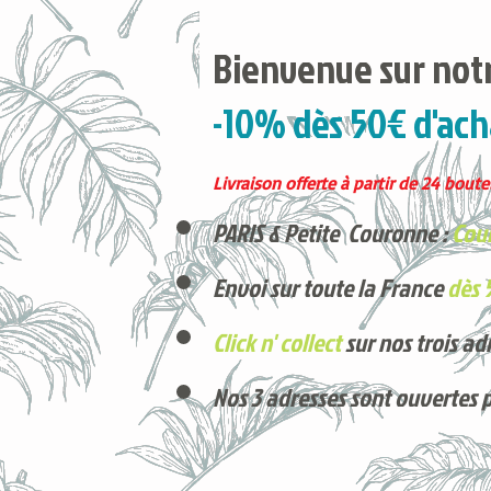
Bienvenue sur notr
-10% dès 50€ d'ach
Livraison offerte à partir de 24 boutei
PARIS & Petite Couronne :
Cour
Envoi sur toute la France
dès 
Click n' collect
sur nos trois ad
Nos 3 adresses sont ouvertes 
Voici nos derniers arrivages !
Produits phares