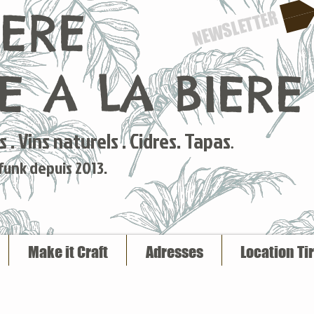
IERE
NEWSLETTER
 A LA BIERE
 . Vins naturels . Cidres. Tapas
.
 funk depuis 2013.
Make it Craft
Adresses
Location Ti