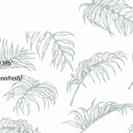
 19h*
onofresh)