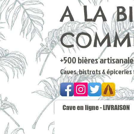
A LA B
COMME
+500 bières artisanales
Caves, bistrots & épiceries
Cave en ligne - LIVRAISON