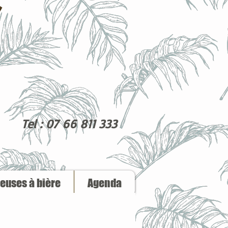
Tel : 07 66 811 333
reuses à bière
Agenda