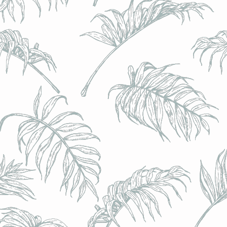
l) - 0,5% - Canette 33cl
l) - 0,5% - Canette 33cl