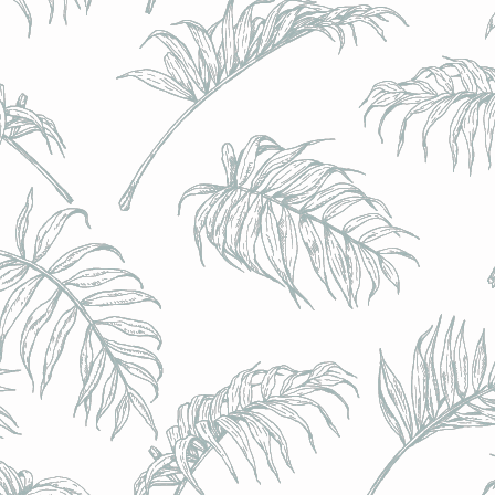
BRULO (UK) - King For A Day NEIPA - (Sans Alcoo
BRULO (UK) - King For A Day NEIPA - (Sans Alcoo
€5.00
Achat immédiat