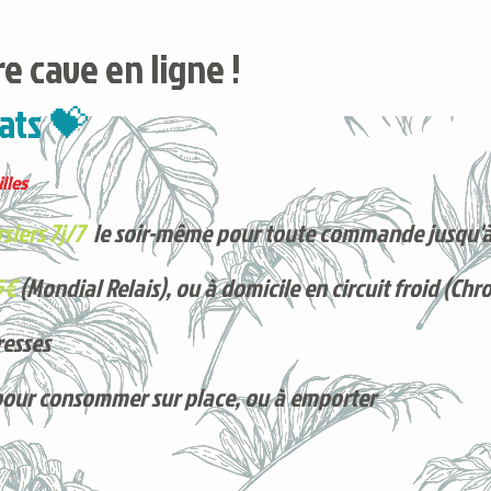
e cave en ligne !
ats 💝
lles
siers 7j/7
le soir-même pour toute commande jusqu'à
5€
(Mondial Relais), ou à domicile en circuit froid (Chr
resses
pour consommer sur place, ou à e
mporter