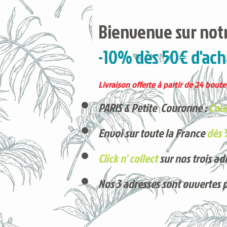
Bienvenue sur notr
-10% dès 50€ d'ach
Livraison offerte à partir de 24 boutei
PARIS & Petite Couronne :
Cour
Envoi sur toute la France
dès 
Click n' collect
sur nos trois ad
Nos 3 adresses sont ouvertes 
Voici nos derniers arrivages !
Produits phares