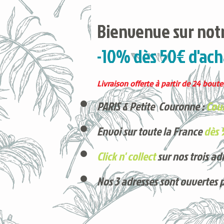
Bienvenue sur notr
-10% dès 50€ d'ach
Livraison offerte à partir de 24 boutei
PARIS & Petite Couronne :
Cour
Envoi sur toute la France
dès 
Click n' collect
sur nos trois ad
Nos 3 adresses sont ouvertes 
Voici nos derniers arrivages !
Produits phares