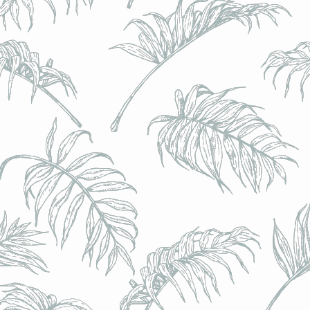
l) - 0,5% - Canette 33cl
l) - 0,5% - Canette 33cl