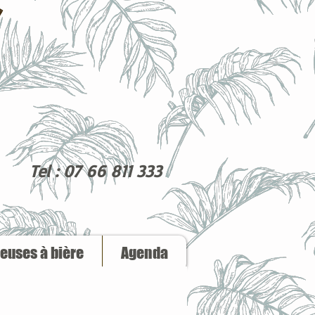
Tel : 07 66 811 333
reuses à bière
Agenda