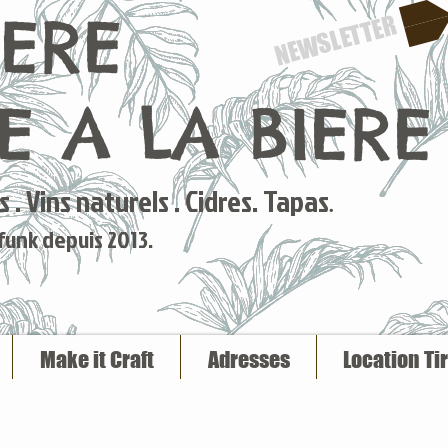
IERE
NEWSLETTER
 A LA BIERE
 . Vins naturels . Cidres. Tapas
.
 funk depuis 2013.
Make it Craft
Adresses
Location Ti