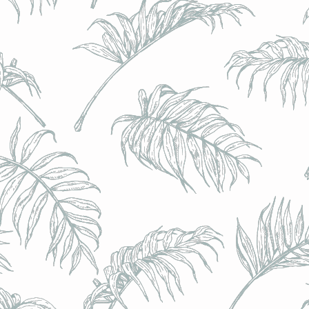
BRULO (UK) - King For A Day NEIPA - (Sans Alcoo
BRULO (UK) - King For A Day NEIPA - (Sans Alcoo
€5.00
Achat immédiat