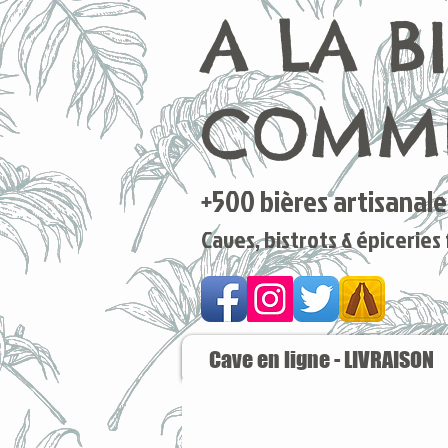
A LA B
COMME
+500 bières artisanales
Caves, bistrots & épiceries
Cave en ligne - LIVRAISON