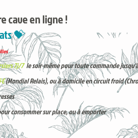
e cave en ligne !
ats 💝
lles
siers 7j/7
le soir-même pour toute commande jusqu'à
5€
(Mondial Relais), ou à domicile en circuit froid (Chr
resses
pour consommer sur place, ou à e
mporter