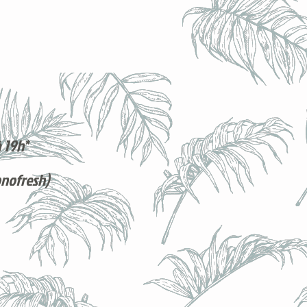
 19h*
onofresh)