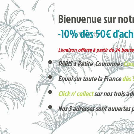
Bienvenue sur notr
-10% dès 50€ d'ach
Livraison offerte à partir de 24 boutei
PARIS & Petite Couronne :
Cour
Envoi sur toute la France
dès 
Click n' collect
sur nos trois ad
Nos 3 adresses sont ouvertes 
Voici nos derniers arrivages !
Produits phares