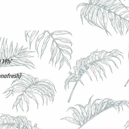
 19h*
onofresh)