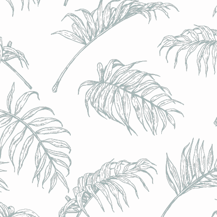
BRULO (UK) - King For A Day NEIPA - (Sans Alcoo
BRULO (UK) - King For A Day NEIPA - (Sans Alcoo
€5.00
Achat immédiat