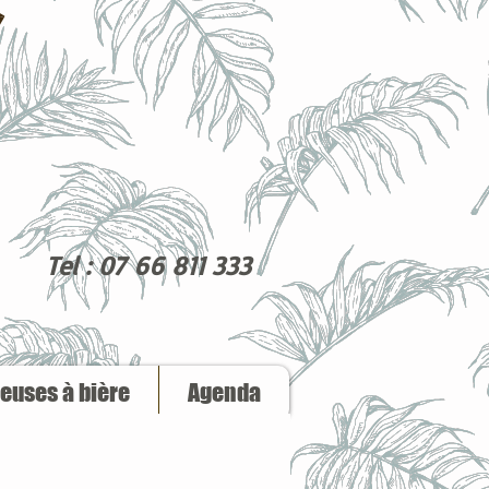
Tel : 07 66 811 333
reuses à bière
Agenda