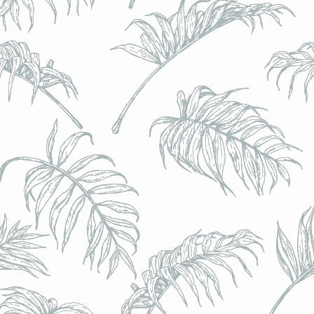
l) - 0,5% - Canette 33cl
l) - 0,5% - Canette 33cl