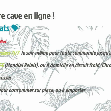
e cave en ligne !
ats 💝
lles
siers 7j/7
le soir-même pour toute commande jusqu'à
5€
(Mondial Relais), ou à domicile en circuit froid (Chr
resses
pour consommer sur place, ou à e
mporter