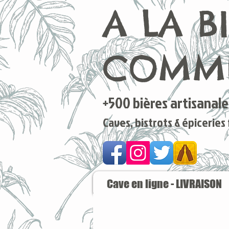
A LA B
COMME
+500 bières artisanales
Caves, bistrots & épiceries
Cave en ligne - LIVRAISON