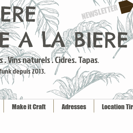
IERE
NEWSLETTER
 A LA BIERE
 . Vins naturels . Cidres. Tapas
.
 funk depuis 2013.
Make it Craft
Adresses
Location Ti