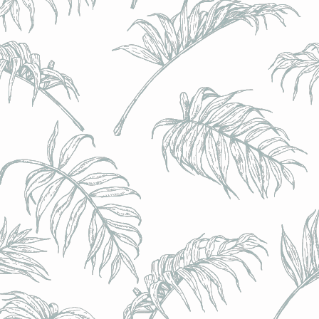
l) - 0,5% - Canette 33cl
l) - 0,5% - Canette 33cl