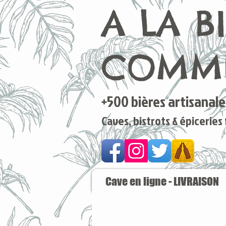
A LA B
COMME
+500 bières artisanales
Caves, bistrots & épiceries
Cave en ligne - LIVRAISON