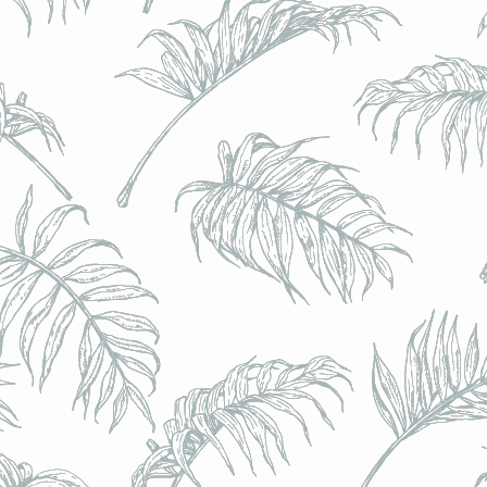
BRULO (UK) - King For A Day NEIPA - (Sans Alcoo
BRULO (UK) - King For A Day NEIPA - (Sans Alcoo
€5.00
Achat immédiat