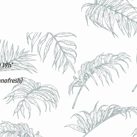
 19h*
onofresh)