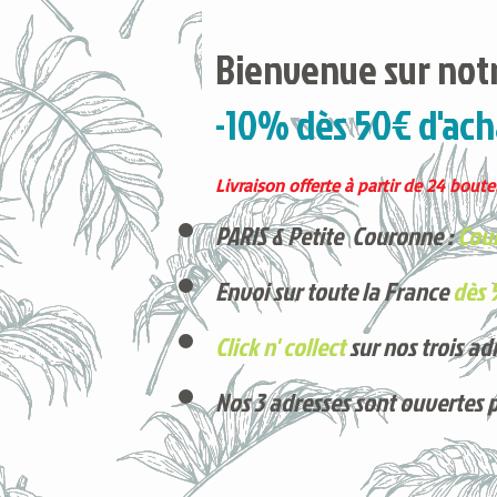
Bienvenue sur notr
-10% dès 50€ d'ach
Livraison offerte à partir de 24 boutei
PARIS & Petite Couronne :
Cour
Envoi sur toute la France
dès 
Click n' collect
sur nos trois ad
Nos 3 adresses sont ouvertes 
Voici nos derniers arrivages !
Produits phares