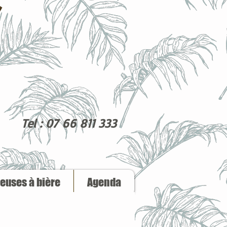
Tel : 07 66 811 333
reuses à bière
Agenda