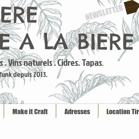
IERE
NEWSLETTER
 A LA BIERE
 . Vins naturels . Cidres. Tapas
.
 funk depuis 2013.
Make it Craft
Adresses
Location Ti