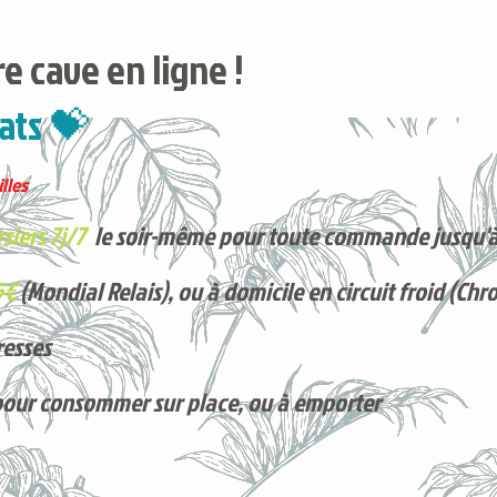
e cave en ligne !
ats 💝
lles
siers 7j/7
le soir-même pour toute commande jusqu'à
5€
(Mondial Relais), ou à domicile en circuit froid (Chr
resses
pour consommer sur place, ou à e
mporter