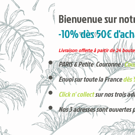
Bienvenue sur notr
-10% dès 50€ d'ach
Livraison offerte à partir de 24 boutei
PARIS & Petite Couronne :
Cour
Envoi sur toute la France
dès 
Click n' collect
sur nos trois ad
Nos 3 adresses sont ouvertes 
Voici nos derniers arrivages !
Produits phares