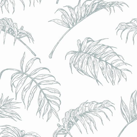
l) - 0,5% - Canette 33cl
l) - 0,5% - Canette 33cl