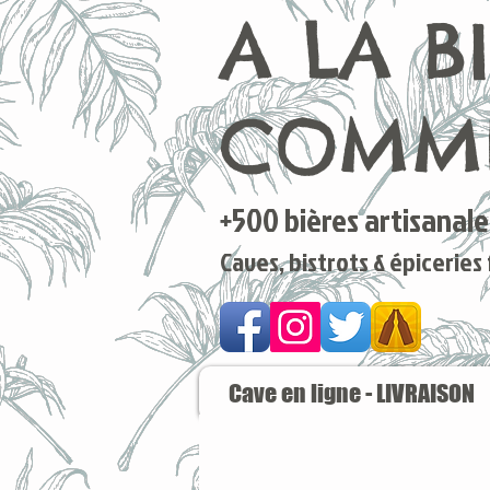
A LA B
COMME
+500 bières artisanales
Caves, bistrots & épiceries
Cave en ligne - LIVRAISON