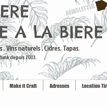
IERE
NEWSLETTER
 A LA BIERE
 . Vins naturels . Cidres. Tapas
.
 funk depuis 2013.
Make it Craft
Adresses
Location Ti