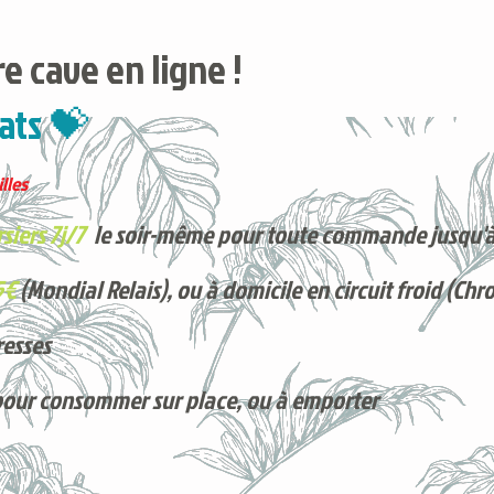
e cave en ligne !
ats 💝
lles
siers 7j/7
le soir-même pour toute commande jusqu'à
5€
(Mondial Relais), ou à domicile en circuit froid (Chr
resses
pour consommer sur place, ou à e
mporter