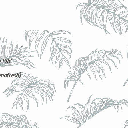
 19h*
onofresh)