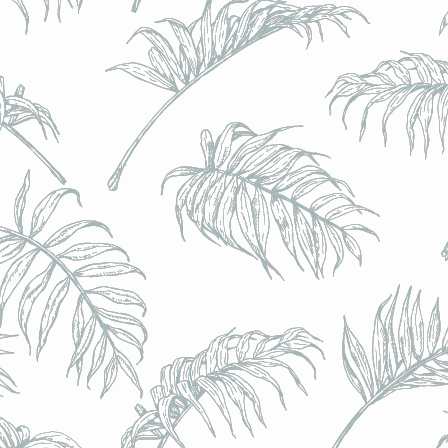
BRULO (UK) - King For A Day NEIPA - (Sans Alcoo
BRULO (UK) - King For A Day NEIPA - (Sans Alcoo
€5.00
Achat immédiat