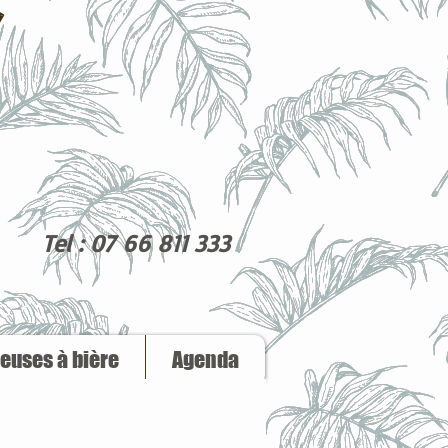
Tel : 07 66 811 333
reuses à bière
Agenda