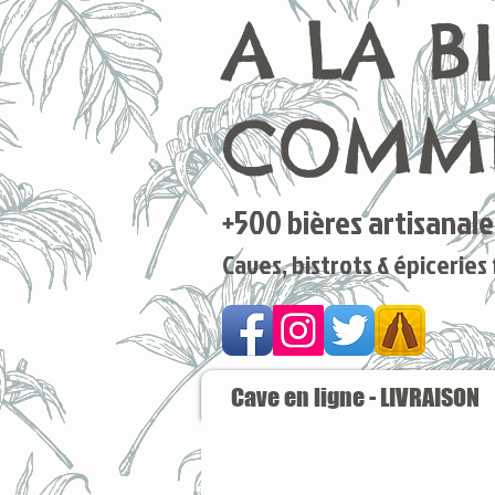
A LA B
COMME
+500 bières artisanales
Caves, bistrots & épiceries
Cave en ligne - LIVRAISON