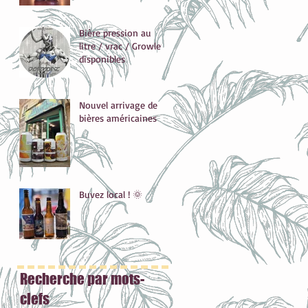
Bière pression au
litre / vrac / Growlers
disponibles
Nouvel arrivage de
bières américaines
Buvez local ! 🌞
Recherche par mots-
clefs