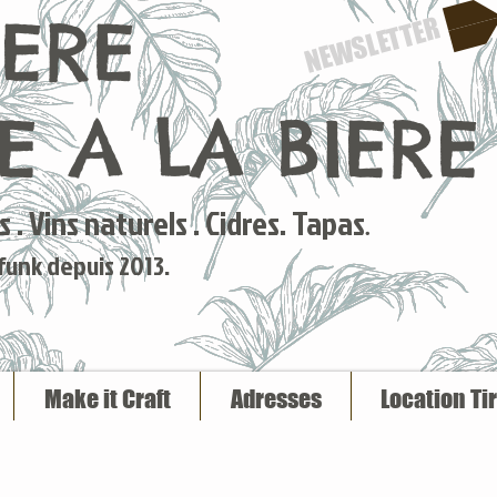
IERE
NEWSLETTER
 A LA BIERE
 . Vins naturels . Cidres. Tapas
.
 funk depuis 2013.
Make it Craft
Adresses
Location Ti