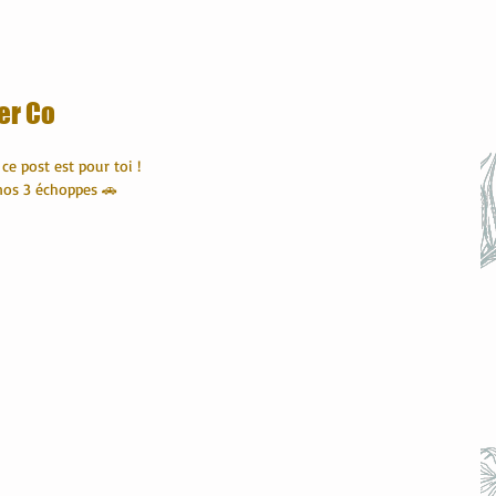
er Co
ce post est pour toi !
 nos 3 échoppes 🚗