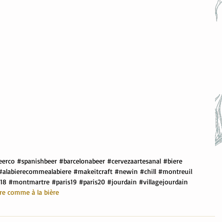
eerco
#spanishbeer
#barcelonabeer
#cervezaartesanal
#biere
#alabierecommealabiere
#makeitcraft
#newin
#chill
#montreuil
s18
#montmartre
#paris19
#paris20
#jourdain
#villagejourdain
ère comme à la bière