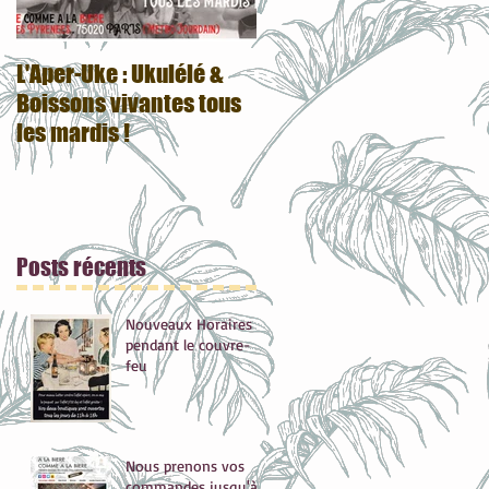
L'Aper-Uke : Ukulélé &
Votre boutique du 20e a
Boissons vivantes tous
fait peau neuve :)
les mardis !
Posts
récents
Nouveaux Horaires
pendant le couvre-
feu
Nous prenons vos
commandes jusqu'à