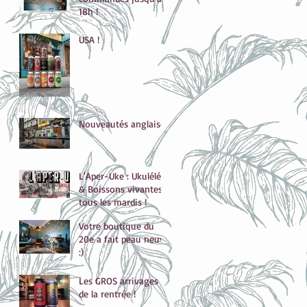
18h !
USA !
Nouveautés anglaises
L'Aper-Uke : Ukulélé
& Boissons vivantes
tous les mardis !
Votre boutique du
20e a fait peau neuve
:)
Les GROS arrivages
de la rentrée !