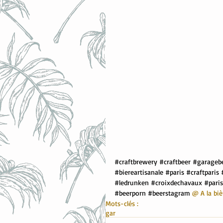
#craftbrewery
#craftbeer
#garageb
#biereartisanale
#paris
#craftparis
#ledrunken
#croixdechavaux
#pari
#beerporn
#beerstagram
 @ A la bi
Mots-clés :
gar