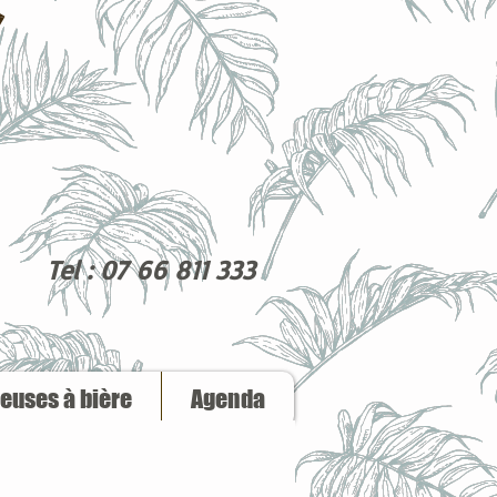
Tel : 07 66 811 333
reuses à bière
Agenda