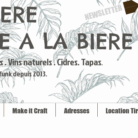
IERE
NEWSLETTER
 A LA BIERE
 . Vins naturels . Cidres. Tapas
.
 funk depuis 2013.
Make it Craft
Adresses
Location Ti