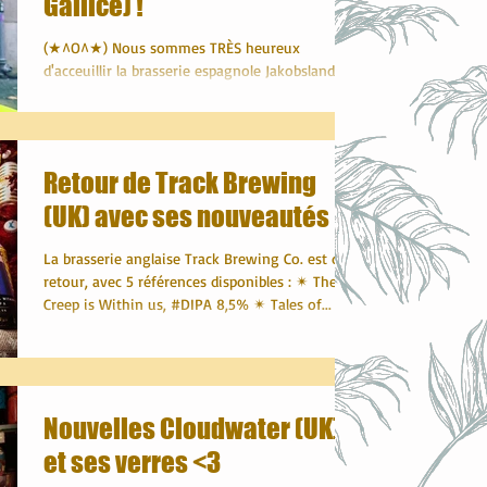
Gallice) !
(★^O^★) Nous sommes TRÈS heureux
d'acceuillir la brasserie espagnole Jakobsland
Brewers qui nous arrive de la capitale
galicienne. Sept...
Retour de Track Brewing
(UK) avec ses nouveautés
La brasserie anglaise Track Brewing Co. est de
retour, avec 5 références disponibles : ✴ The
Creep is Within us, #DIPA 8,5% ✴ Tales of...
Nouvelles Cloudwater (UK)
et ses verres <3