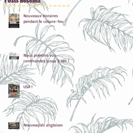
Posts
Récents
Nouveaux Horaires
pendant le couvre-feu
Nous prenons vos
commandes jusqu'à 18h !
USA !
Nouveautés anglaises