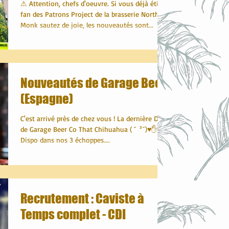
⚠ Attention, chefs d'oeuvre. Si vous déjà étiez
fan des Patrons Project de la brasserie Northern
Monk sautez de joie, les nouveautés sont...
Nouveautés de Garage Beer
(Espagne)
C'est arrivé près de chez vous ! La dernière DIPA
de Garage Beer Co That Chihuahua ( ˘ ³˘)♥✋
Dispo dans nos 3 échoppes....
Recrutement : Caviste à
Temps complet - CDI