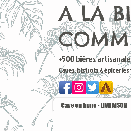
A LA B
COMME
+500 bières artisanales
Caves, bistrots & épiceries
Cave en ligne - LIVRAISON