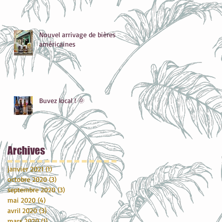
Nouvel arrivage de bières
américaines
Buvez local ! 🌞
Archive
s
janvier 2021
(1)
1 post
octobre 2020
(3)
3 posts
septembre 2020
(3)
3 posts
mai 2020
(4)
4 posts
avril 2020
(3)
3 posts
mars 2020
(1)
1 post