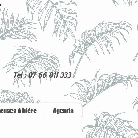
Tel : 07 66 811 333
reuses à bière
Agenda