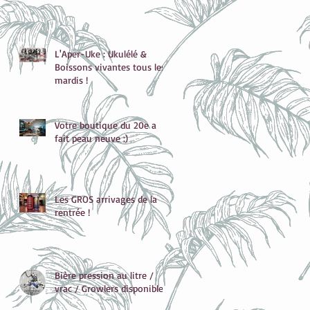
L'Aper-Uke : Ukulélé &
Boissons vivantes tous les
mardis !
Votre boutique du 20e a
fait peau neuve :)
Les GROS arrivages de la
rentrée !
Bière pression au litre /
vrac / Growlers disponibles