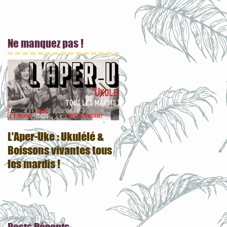
Ne manquez pas !
L'Aper-Uke : Ukulélé &
Votre boutique du 20e a
Boissons vivantes tous
fait peau neuve :)
les mardis !