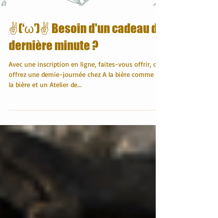
✌(‘ω’)✌ Besoin d'un cadeau de
dernière minute ?
Avec une inscription en ligne, faites-vous offrir, ou
offrez une demie-journée chez A la bière comme à
la bière et un Atelier de...