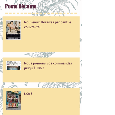
Posts
Récents
Nouveaux Horaires pendant le
couvre-feu
Nous prenons vos commandes
jusqu'à 18h !
USA !