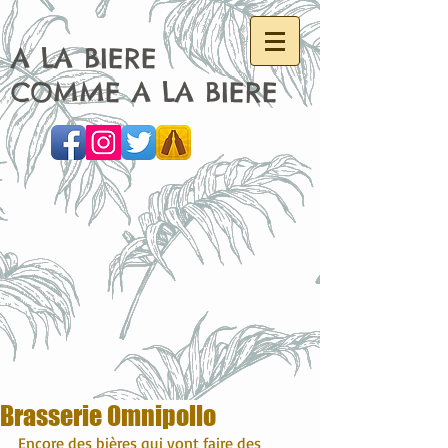
A LA BIERE
COMME A LA BIERE
Brasserie Omnipollo
Encore des bières qui vont faire des 