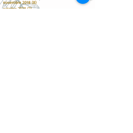
novembre 2018
(8)
8 posts
octobre 2018
(2)
2 posts
septembre 2018
(5)
5 posts
juin 2018
(2)
2 posts
mai 2018
(6)
6 posts
mars 2018
(15)
15 posts
février 2018
(4)
4 posts
janvier 2018
(7)
7 posts
décembre 2017
(10)
10 posts
novembre 2017
(6)
6 posts
octobre 2017
(16)
16 posts
septembre 2017
(9)
9 posts
août 2017
(2)
2 posts
juillet 2017
(3)
3 posts
juin 2017
(11)
11 posts
mai 2017
(8)
8 posts
avril 2017
(5)
5 posts
mars 2017
(1)
1 post
février 2017
(6)
6 posts
janvier 2017
(6)
6 posts
décembre 2016
(1)
1 post