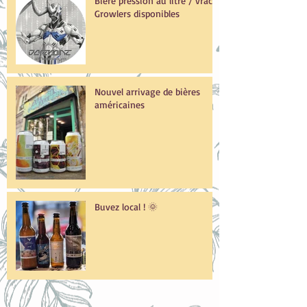
Bière pression au litre / vrac /
Growlers disponibles
Nouvel arrivage de bières
américaines
Buvez local ! 🌞