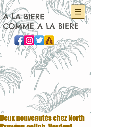
A LA BIERE
COMME A LA BIERE
Deux nouveautés chez North
Brewing collab. Verdant