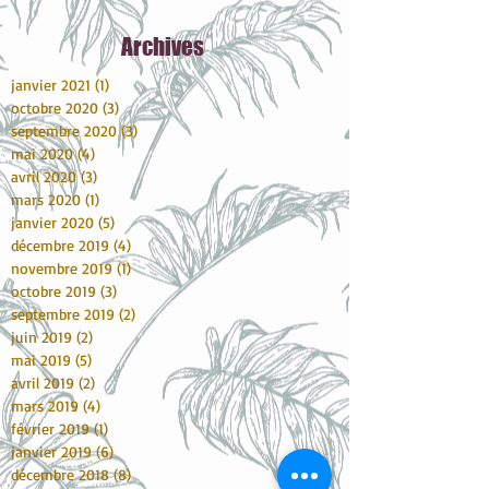
Archive
s
janvier 2021
(1)
1 post
octobre 2020
(3)
3 posts
septembre 2020
(3)
3 posts
mai 2020
(4)
4 posts
avril 2020
(3)
3 posts
mars 2020
(1)
1 post
janvier 2020
(5)
5 posts
décembre 2019
(4)
4 posts
novembre 2019
(1)
1 post
octobre 2019
(3)
3 posts
septembre 2019
(2)
2 posts
juin 2019
(2)
2 posts
mai 2019
(5)
5 posts
avril 2019
(2)
2 posts
mars 2019
(4)
4 posts
février 2019
(1)
1 post
janvier 2019
(6)
6 posts
décembre 2018
(8)
8 posts