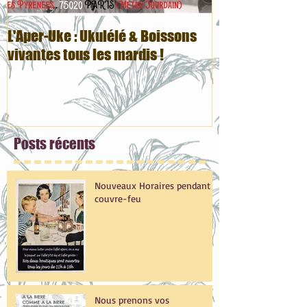
L'Aper-Uke : Ukulélé & Boissons
Votre boutique 
vivantes tous les mardis !
neuve :)
Posts
récents
Nouveaux Horaires pendant le
couvre-feu
Nous prenons vos