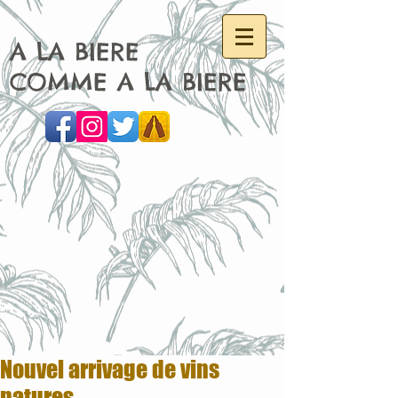
A LA BIERE
COMME A LA BIERE
Nouvel arrivage de vins
natures